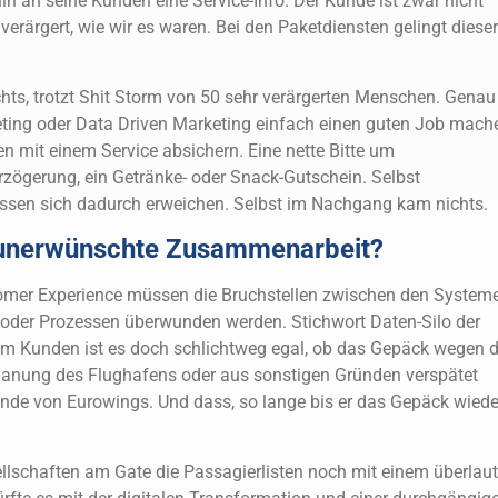
n an seine Kunden eine Service-Info. Der Kunde ist zwar nicht
verärgert, wie wir es waren. Bei den Paketdiensten gelingt dieser
.
hts, trotzt Shit Storm von 50 sehr verärgerten Menschen. Genau
ting oder Data Driven Marketing einfach einen guten Job mach
 mit einem Service absichern. Eine nette Bitte um
rzögerung, ein Getränke- oder Snack-Gutschein. Selbst
assen sich dadurch erweichen. Selbst im Nachgang kam nichts.
 unerwünschte Zusammenarbeit?
omer Experience müssen die Bruchstellen zwischen den System
n oder Prozessen überwunden werden. Stichwort Daten-Silo der
em Kunden ist es doch schlichtweg egal, ob das Gepäck wegen d
anung des Flughafens oder aus sonstigen Gründen verspätet
 Kunde von Eurowings. Und dass, so lange bis er das Gepäck wiede
llschaften am Gate die Passagierlisten noch mit einem überlau