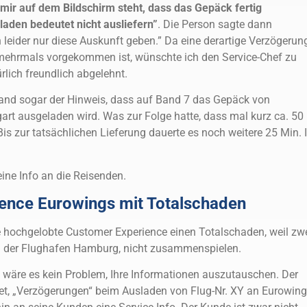
 mir auf dem Bildschirm steht, dass das Gepäck fertig
sladen bedeutet nicht ausliefern”
. Die Person sagte dann
 leider nur diese Auskunft geben.” Da eine derartige Verzögerun
mehrmals vorgekommen ist, wünschte ich den Service-Chef zu
rlich freundlich abgelehnt.
and sogar der Hinweis, dass auf Band 7 das Gepäck von
art ausgeladen wird. Was zur Folge hatte, dass mal kurz ca. 50
is zur tatsächlichen Lieferung dauerte es noch weitere 25 Min. 
eine Info an die Reisenden.
ence Eurowings mit Totalschaden
die hochgelobte Customer Experience einen Totalschaden, weil zw
nd der Flughafen Hamburg, nicht zusammenspielen.
 wäre es kein Problem, Ihre Informationen auszutauschen. Der
, „Verzögerungen“ beim Ausladen von Flug-Nr. XY an Eurowing