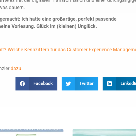
ürfte es mit der digitalen Transformation und einer durchgängig
was dauern.
gemacht: Ich hatte eine großartige, perfekt passende
meine Vorlesung. Glück im (kleinen) Unglück.
lt? Welche Kennziffern für das Customer Experience Managem
nzler
dazu
Facebook
Twitter
LinkedI