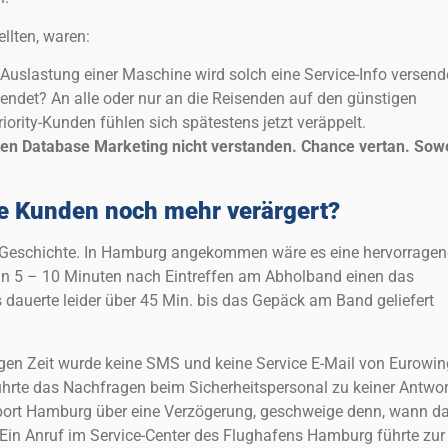
ellten, waren:
 Auslastung einer Maschine wird solch eine Service-Info versend
sendet? An alle oder nur an die Reisenden auf den günstigen
iority-Kunden fühlen sich spätestens jetzt veräppelt.
ten Database Marketing nicht verstanden. Chance vertan. Sowe
te Kunden noch mehr verärgert?
 Geschichte. In Hamburg angekommen wäre es eine hervorrage
n 5 – 10 Minuten nach Eintreffen am Abholband einen das
 dauerte leider über 45 Min. bis das Gepäck am Band geliefert
ngen Zeit wurde keine SMS und keine Service E-Mail von Eurowi
führte das Nachfragen beim Sicherheitspersonal zu keiner Antwor
ort Hamburg über eine Verzögerung, geschweige denn, wann d
 Ein Anruf im Service-Center des Flughafens Hamburg führte zur