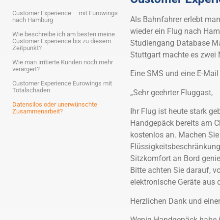
Customer Experience – mit Eurowings
Als Bahnfahrer erlebt ma
nach Hamburg
wieder ein Flug nach Hamb
Wie beschreibe ich am besten meine
Customer Experience bis zu diesem
Studiengang Database Mar
Zeitpunkt?
Stuttgart machte es zwei 
Wie man irritierte Kunden noch mehr
verärgert?
Eine SMS und eine E-Mail 
Customer Experience Eurowings mit
Totalschaden
„Sehr geehrter Fluggast,
Datensilos oder unerwünschte
Ihr Flug ist heute stark ge
Zusammenarbeit?
Handgepäck bereits am Che
kostenlos an. Machen Sie 
Flüssigkeitsbeschränkunge
Sitzkomfort an Bord genie
Bitte achten Sie darauf, v
elektronische Geräte aus
Herzlichen Dank und ein
Wenig Handgepäck habe ich