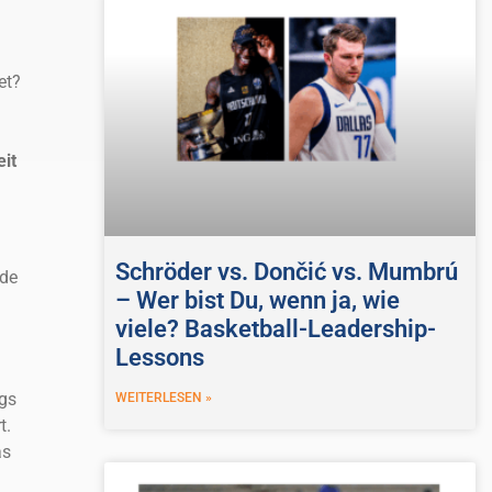
et?
it
Schröder vs. Dončić vs. Mumbrú
nde
– Wer bist Du, wenn ja, wie
viele? Basketball-Leadership-
Lessons
ngs
WEITERLESEN »
t.
as