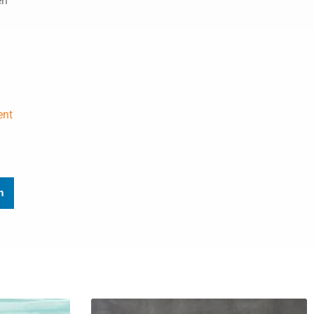
en
ent
n