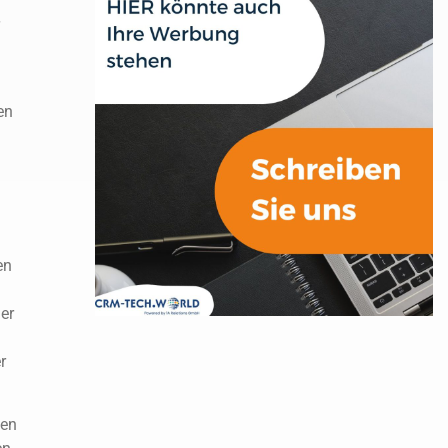
en
en
er
r
ten