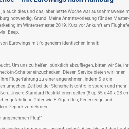
n ja auch dies und das, aber letzte Woche war ausnahmsweise m
urg notwendig. Grund: Meine Antrittsvorlesung für den Master-
keting im Wintersemester 2019. Kurz vor Ankunft am Flughaf
Mal Beep.
von Eurowings mit folgendem identischen Inhalt:
bucht. Um uns zu helfen, pünktlich abzufliegen, bitten wir Sie, ihr
ck-in-Schalter einzuchecken. Diesen Service bieten wir Ihnen
Ihre Flugerfahrung zu einer angenehmen, indem Sie die
n umgehen, Zeit bei der Sicherheitskontrolle sparen und mehr
ßen. Unsere Standard-Restriktionen gelten (8kg, 55 x 40 x 23 cm
orher gefährliche Güter wie E-Zigaretten, Feuerzeuge und
 dem Gepäck zu nehmen.
en angenehmen Flug!“
 sowieso immer, also „gesagt, getan“: Alles, bis auf das Lapt