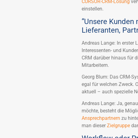
CURSOR-CRM-Lösung
ver
einstellen.
“Unsere Kunden 
Lieferanten, Part
Andreas Lange: In erster L
Interessenten- und Kunde
CRM darüber hinaus für di
Mitarbeitern.
Georg Blum: Das CRM-Syst
egal für welchen Zweck. O
aktuell – auch spezielle N
Andreas Lange: Ja, genau
möchte, besteht die Mögl
Ansprechpartnern
zu hinte
man dieser
Zielgruppe
dan