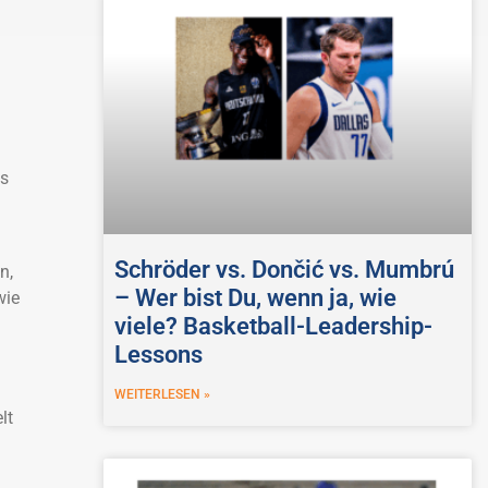
as
Schröder vs. Dončić vs. Mumbrú
n,
– Wer bist Du, wenn ja, wie
wie
viele? Basketball-Leadership-
Lessons
WEITERLESEN »
lt