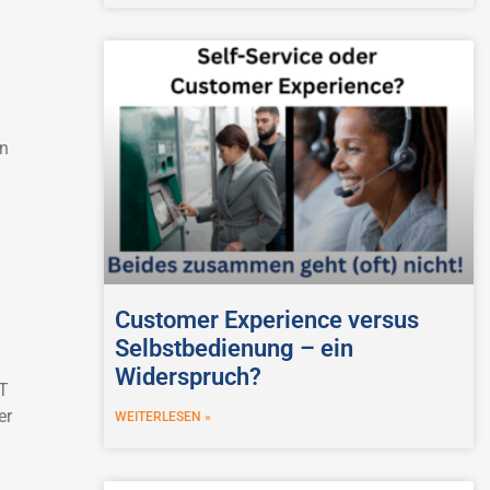
on
Customer Experience versus
Selbstbedienung – ein
Widerspruch?
IT
er
WEITERLESEN »