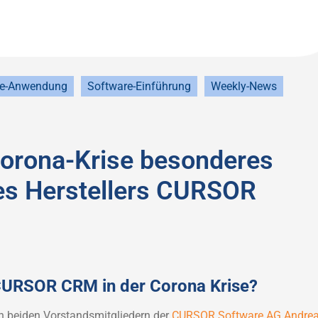
re-Anwendung
Software-Einführung
Weekly-News
Corona-Krise besonderes
des Herstellers CURSOR
 CURSOR CRM in der Corona Krise?
en beiden Vorstandsmitgliedern der
CURSOR Software AG
Andre