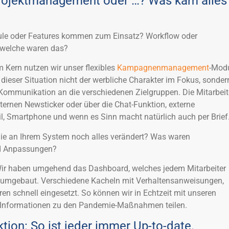
rojektmanagement oder …? Was kam alles
le oder Features kommen zum Einsatz? Workflow oder
welche waren das?
 Kern nutzen wir unser flexibles
Kampagnenmanagement
-Modu
 dieser Situation nicht der werbliche Charakter im Fokus, sonder
 Kommunikation an die verschiedenen Zielgruppen. Die Mitarbeit
nternen Newsticker oder über die Chat-Funktion, externe
l, Smartphone und wenn es Sinn macht natürlich auch per Brief
e an Ihrem System noch alles verändert? Was waren
d Anpassungen?
ir haben umgehend das Dashboard, welches jedem Mitarbeiter
, umgebaut. Verschiedene Kacheln mit Verhaltensanweisungen,
 schnell eingesetzt. So können wir in Echtzeit mit unseren
en Informationen zu den Pandemie-Maßnahmen teilen.
tion: So ist jeder immer Up-to-date.