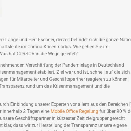
r Lange und Herr Eschner, derzeit befindet sich die ganze Nati
chäftsleute im Corona-Krisenmodus. Wie gehen Sie im
as hat CURSOR in die Wege geleitet?
zunehmenden Verschärfung der Pandemielage in Deutschland
risenmanagement etabliert. Ziel war und ist, schnell auf die sich
gen für Mitarbeiter und Geschäftspartner reagieren zu können.
ie Transparenz rund um das Krisenmanagement und die
.
urch Einbindung unserer Experten vor allem aus den Bereichen 
r innerhalb 2 Tagen eine
Mobile Office Regelung
für über 90 % d
 unsere Geschäftspartner in kürzester Zeit zielgruppengerecht
t klar, dass wir zur Herstellung der Transparenz unsere eigene