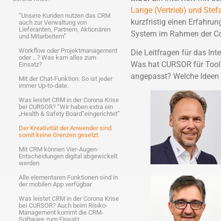
Lange (Vertrieb) und Ste
“Unsere Kunden nutzen das CRM
kurzfristig einen Erfahrun
auch zur Verwaltung von
Lieferanten, Partnern, Aktionären
System im Rahmen der Cor
und Mitarbeitern”
Workflow oder Projektmanagement
Die Leitfragen für das In
oder …? Was kam alles zum
Was hat CURSOR für Tool
Einsatz?
angepasst? Welche Ideen 
Mit der Chat-Funktion: So ist jeder
immer Up-to-date.
Was leistet CRM in der Corona Krise
bei CURSOR? “Wir haben extra ein
„Health & Safety Board“eingerichtet”
Der Kreativität der Anwender sind
somit keine Grenzen gesetzt.
Mit CRM können Vier-Augen-
Entscheidungen digital abgewickelt
werden
Alle elementaren Funktionen sind in
der mobilen App verfügbar
Was leistet CRM in der Corona Krise
bei CURSOR? Auch beim Risiko-
Management kommt die CRM-
Software zum Einsatz.