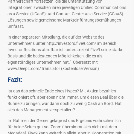
Partnerschaft fortsetzen, die die Unterstützung von
Integrationen zwischen ihren jeweiligen Unified Communications
as a Service (UCaaS)- und Contact Center as a Service (CCaaS)-
Lösungen sowie gemeinsame Markteinführungsbemühungen
umfasst.
In einer separaten Mitteilung, die auf der Website des
Unternehmens unter http://investors.five9.com/ im Bereich
Investor Relations abrufbar ist, unterstreicht Five9 seine starke
Basis und die bedeutenden Möglichkeiten, die es als
eigenständiges Unternehmen hat.” Übersetzt mit
www.DeepL.com/Translator (kostenlose Version)
Fazit:
Ist das das schnelle Ende eines Hypes? Mit Aktien bezahlen
funktioniert oft, aber eben nicht immer. Um diesen Deal über die
Bühne zu bringen, war dann doch zu wenig Cash an Bord. Hat
sich das Management verspekuliert?
Im Rahmen der Gemengelage ist das Ergebnis wahrscheinlich
für beide Seiten gut so. Zoom übernimmt sich nicht mit dem
Megadeal. Five9 kann weiterhin allein, aber in Kooperation mit