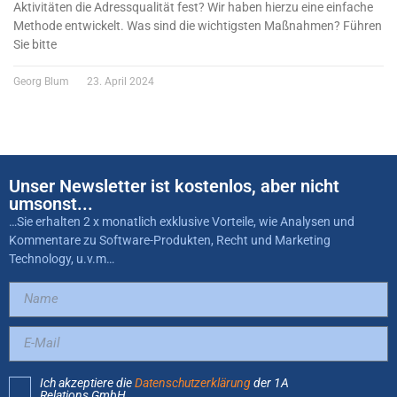
Aktivitäten die Adressqualität fest? Wir haben hierzu eine einfache
Methode entwickelt. Was sind die wichtigsten Maßnahmen? Führen
Sie bitte
Georg Blum
23. April 2024
Unser Newsletter ist kostenlos, aber nicht
umsonst...
…Sie erhalten 2 x monatlich exklusive Vorteile, wie Analysen und
Kommentare zu Software-Produkten, Recht und Marketing
Technology, u.v.m…
Ich akzeptiere die
Datenschutzerklärung
der 1A
Relations GmbH