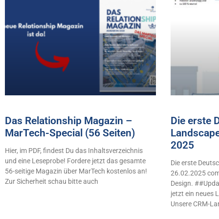
Das Relationship Magazin –
Die erste
MarTech-Special (56 Seiten)
Landscape
2025
Hier, im PDF, findest Du das Inhaltsverzeichnis
und eine Leseprobe! Fordere jetzt das gesamte
Die erste Deut
56-seitige Magazin über MarTech kostenlos an!
26.02.2025 comb
Zur Sicherheit schau bitte auch
Design. ##Updat
jetzt ein neues
Unsere CRM-La