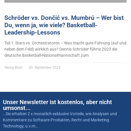
Schröder vs. Dončić vs. Mumbrú – Wer bist
Du, wenn ja, wie viele? Basketball-
Leadership-Lessons
Teil 1: Stars vs. Orchestratoren – Was macht gute Führung (auf und
neben dem Feld) wirklich aus? Dennis Schröder führte 2023 die
deutsche Basketball-Nationalmannschaft zum
Georg Blum
30. September 2025
Unser Newsletter ist kostenlos, aber nicht
umsonst...
…Sie erhalten 2 x monatlich exklusive Vorteile, wie Analysen und
Kommentare zu Software-Produkten, Recht und Marketing
Technology, u.v.m…