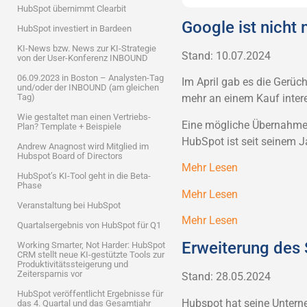
HubSpot übernimmt Clearbit
Google ist nicht
HubSpot investiert in Bardeen
KI-News bzw. News zur KI-Strategie
Stand: 10.07.2024
von der User-Konferenz INBOUND
06.09.2023 in Boston – Analysten-Tag
Im April gab es die Gerüc
und/oder der INBOUND (am gleichen
Tag)
mehr an einem Kauf intere
Wie gestaltet man einen Vertriebs-
Eine mögliche Übernahme 
Plan? Template + Beispiele
HubSpot ist seit seinem J
Andrew Anagnost wird Mitglied im
Hubspot Board of Directors
Mehr Lesen
HubSpot’s KI-Tool geht in die Beta-
Phase
Mehr Lesen
Veranstaltung bei HubSpot
Mehr Lesen
Quartalsergebnis von HubSpot für Q1
Erweiterung des 
Working Smarter, Not Harder: HubSpot
CRM stellt neue KI-gestützte Tools zur
Produktivitätssteigerung und
Zeitersparnis vor
Stand: 28.05.2024
HubSpot veröffentlicht Ergebnisse für
Hubspot hat seine Untern
das 4. Quartal und das Gesamtjahr