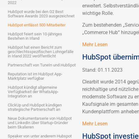
2022
erweitert. Selbstverständli
HubSpot wurde bei den G2 Best
wichtige Rolle.
Software Awards 2023 ausgezeichnet
Zum bestehenden „Service
HubSpot entlässt 500 Mitarbeiter
„Commerce Hub“ hinzug
HubSpot feiert sein 10-jähriges
Bestehen in Irland
Mehr Lesen
HubSpot hat einen Bericht zum
geschlechtsspezifischen Lohngefälle
HubSpot übernim
in Irland 2022 veröffentlicht
Partnerschaft von TuneIn und HubSpot
Stand: 01.11.2023
Reputation ist im HubSpot App-
Marktplatz verfügbar
Clearbit wurde 2014 gegrü
HubSpot kündigt allgemeine
reichhaltige und nützlic
Verfügbarkeit der WhatsApp-
Integration an
modernste Software zu en
Kaufsignale im gesamten 
ClickUp und HubSpot kündigen
strategische Partnerschaft an
Kundenplattform anheben
Neue Dokumentarserie von HubSpot
und LinkedIn über Startup-Gründer
Mehr Lesen
beim Skalieren
HubSpot investie
Speaker von unter anderem Hubspot