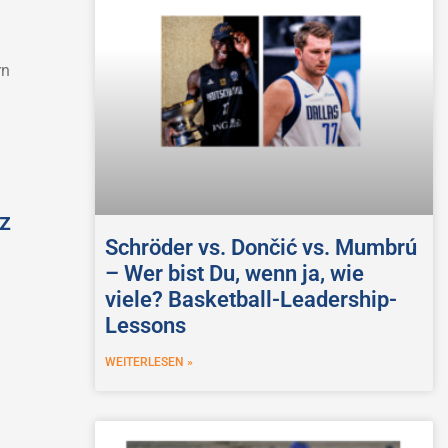
rn
z
Schröder vs. Dončić vs. Mumbrú
– Wer bist Du, wenn ja, wie
viele? Basketball-Leadership-
Lessons
WEITERLESEN »