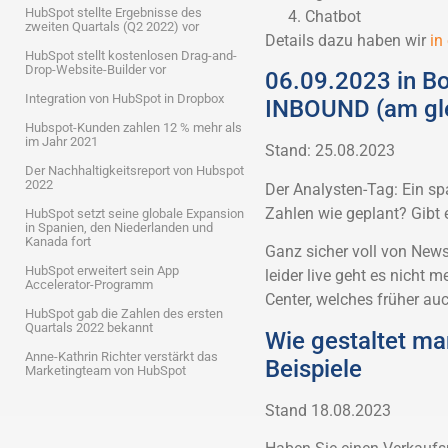
HubSpot stellte Ergebnisse des
Chatbot
zweiten Quartals (Q2 2022) vor
Details dazu haben wir
in
HubSpot stellt kostenlosen Drag-and-
Drop-Website-Builder vor
06.09.2023 in Bo
Integration von HubSpot in Dropbox
INBOUND (am gle
Hubspot-Kunden zahlen 12 % mehr als
im Jahr 2021
Stand: 25.08.2023
Der Nachhaltigkeitsreport von Hubspot
2022
Der Analysten-Tag: Ein sp
Zahlen wie geplant? Gibt
HubSpot setzt seine globale Expansion
in Spanien, den Niederlanden und
Kanada fort
Ganz sicher voll von News
HubSpot erweitert sein App
leider live geht es nicht m
Accelerator-Programm
Center, welches früher au
HubSpot gab die Zahlen des ersten
Quartals 2022 bekannt
Wie gestaltet ma
Anne-Kathrin Richter verstärkt das
Beispiele
Marketingteam von HubSpot
Stand 18.08.2023