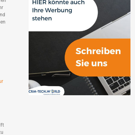
ren
hr
und
den
ur
ft
zu