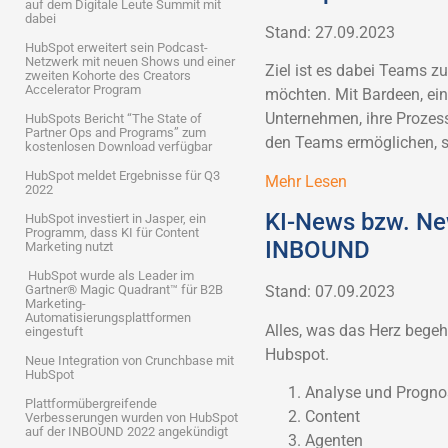
auf dem Digitale Leute Summit mit
dabei
Stand: 27.09.2023
HubSpot erweitert sein Podcast-
Netzwerk mit neuen Shows und einer
Ziel ist es dabei Teams z
zweiten Kohorte des Creators
Accelerator Program
möchten. Mit Bardeen, ei
Unternehmen, ihre Prozesse
HubSpots Bericht “The State of
Partner Ops and Programs” zum
den Teams ermöglichen, si
kostenlosen Download verfügbar
HubSpot meldet Ergebnisse für Q3
Mehr Lesen
2022
KI-News bzw. New
HubSpot investiert in Jasper, ein
Programm, dass KI für Content
INBOUND
Marketing nutzt
HubSpot wurde als Leader im
Gartner® Magic Quadrant™ für B2B
Stand: 07.09.2023
Marketing-
Automatisierungsplattformen
Alles, was das Herz begeh
eingestuft
Hubspot.
Neue Integration von Crunchbase mit
HubSpot
Analyse und Progno
Plattformübergreifende
Content
Verbesserungen wurden von HubSpot
auf der INBOUND 2022 angekündigt
Agenten