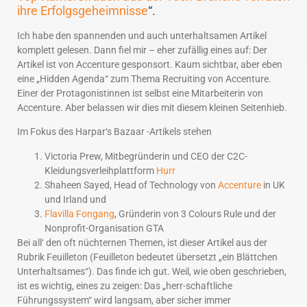
ihre Erfolgsgeheimnisse
“.
Ich habe den spannenden und auch unterhaltsamen Artikel
komplett gelesen. Dann fiel mir – eher zufällig eines auf: Der
Artikel ist von Accenture gesponsort. Kaum sichtbar, aber eben
eine „Hidden Agenda“ zum Thema Recruiting von Accenture.
Einer der Protagonistinnen ist selbst eine Mitarbeiterin von
Accenture. Aber belassen wir dies mit diesem kleinen Seitenhieb.
Im Fokus des Harpar‘s Bazaar -Artikels stehen
Victoria Prew, Mitbegründerin und CEO der C2C-
Kleidungsverleihplattform
Hurr
Shaheen Sayed, Head of Technology von
Accenture
in UK
und Irland und
Flavilla Fongang
, Gründerin von 3 Colours Rule und der
Nonprofit-Organisation GTA
Bei all‘ den oft nüchternen Themen, ist dieser Artikel aus der
Rubrik Feuilleton (Feuilleton bedeutet übersetzt „ein Blättchen
Unterhaltsames“). Das finde ich gut. Weil, wie oben geschrieben,
ist es wichtig, eines zu zeigen: Das „herr-schaftliche
Führungssystem“ wird langsam, aber sicher immer