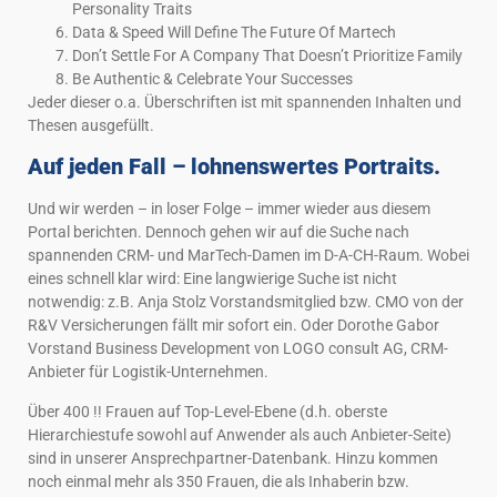
Personality Traits
Data & Speed Will Define The Future Of Martech
Don’t Settle For A Company That Doesn’t Prioritize Family
Be Authentic & Celebrate Your Successes
Jeder dieser o.a. Überschriften ist mit spannenden Inhalten und
Thesen ausgefüllt.
Auf jeden Fall – lohnenswertes Portraits.
Und wir werden – in loser Folge – immer wieder aus diesem
Portal berichten. Dennoch gehen wir auf die Suche nach
spannenden CRM- und MarTech-Damen im D-A-CH-Raum. Wobei
eines schnell klar wird: Eine langwierige Suche ist nicht
notwendig: z.B. Anja Stolz Vorstandsmitglied bzw. CMO von der
R&V Versicherungen fällt mir sofort ein. Oder Dorothe Gabor
Vorstand Business Development von LOGO consult AG, CRM-
Anbieter für Logistik-Unternehmen.
Über 400 !! Frauen auf Top-Level-Ebene (d.h. oberste
Hierarchiestufe sowohl auf Anwender als auch Anbieter-Seite)
sind in unserer Ansprechpartner-Datenbank. Hinzu kommen
noch einmal mehr als 350 Frauen, die als Inhaberin bzw.