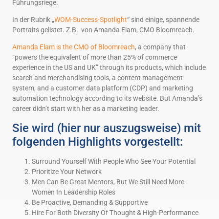
Führungsriege.
In der Rubrik „
WOM-Success-Spotlight
“ sind einige, spannende
Portraits gelistet. Z.B. von Amanda Elam, CMO Bloomreach.
Amanda Elam is the CMO of Bloomreach
, a company that
“powers the equivalent of more than 25% of commerce
experience in the US and UK” through its products, which include
search and merchandising tools, a content management
system, and a customer data platform (CDP) and marketing
automation technology according to its website. But Amanda’s
career didn’t start with her as a marketing leader.
Sie wird (hier nur auszugsweise) mit
folgenden Highlights vorgestellt:
Surround Yourself With People Who See Your Potential
Prioritize Your Network
Men Can Be Great Mentors, But We Still Need More
Women In Leadership Roles
Be Proactive, Demanding & Supportive
Hire For Both Diversity Of Thought & High-Performance