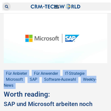
Für Anbieter
Für Anwender
IT-Strategie
Microsoft
SAP
Software-Auswahl
Weekly-
News
Worth reading:
SAP und Microsoft arbeiten noch