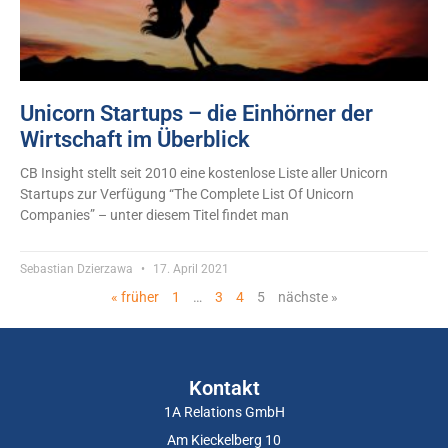
Unicorn Startups – die Einhörner der
Wirtschaft im Überblick
CB Insight stellt seit 2010 eine kostenlose Liste aller Unicorn
Startups zur Verfügung “The Complete List Of Unicorn
Companies” – unter diesem Titel findet man
Sebastian Dzierzawa
17. April 2021
« früher
1
…
3
4
5
nächste »
Kontakt
1A Relations GmbH
Am Kieckelberg 10