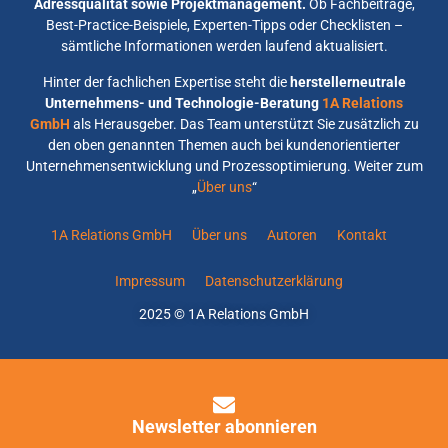
Adressqualität sowie Projektmanagement.
Ob Fachbeiträge,
Best-Practice-Beispiele, Experten-Tipps oder Checklisten –
sämtliche Informationen werden laufend aktualisiert.
Hinter der fachlichen Expertise steht die
herstellerneutrale
Unternehmens- und Technologie-Beratung
1A Relations
GmbH
als Herausgeber. Das Team unterstützt Sie zusätzlich zu
den oben genannten Themen auch bei kundenorientierter
Unternehmensentwicklung und Prozessoptimierung. Weiter zum
„
Über uns
“
1A Relations GmbH
Über uns
Autoren
Kontakt
Impressum
Datenschutzerklärung
2025 © 1A Relations GmbH
Newsletter abonnieren