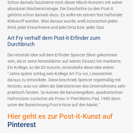
Schon damals faszinierte mich dieser Misch-Konzern mit seiner
absoluten Nischenstrategie. Die Geschichte zu den Post-It
gehörte schon damals dazu. Es sollte ein extrem fest haftender
Klebstoff werden. Was daraus wurde, weiß inzwischen jedes
Kind, jeder Erwachsene und jede Oma bzw. jeder Opa.
Art Fry verhalf dem Post-it-Erfinder zum
Durchbruch
Die rettende Idee soll dem Erfinder Spencer Silver gekommen
sein, als er seine Notenblätter auf seinen Einsatz hin markierte.
Ein Kollege, so die SZ-Autorin, entwickelte diese Idee weiter:
“Jahre später schlug sein Kollege Art Fry vor, Lesezeichen
daraus zu entwickeln. Diese beschrieb Spencer regelmäßig mit
Notizen, was vor allem die Sekretärinnen des Unternehmens sehr
praktisch fanden. So kamen die kanariengelben, quadratischen
Haftnotizen zunächst als
Press ‘n’ Peel Memo Pad,
1980 dann
unter der Bezeichnung
Post-it-Note
auf den Markt.”
Hier geht es zur Post-it-Kunst auf
Pinterest