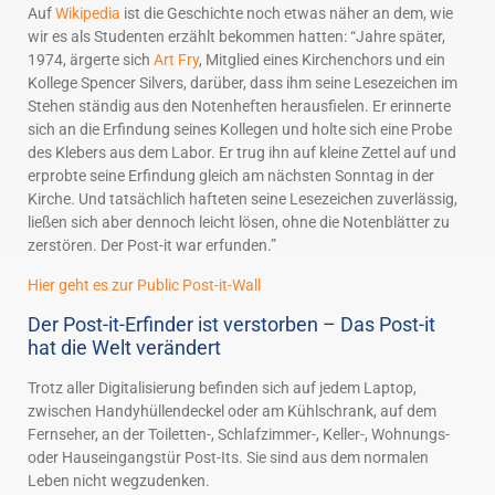
Auf
Wikipedia
ist die Geschichte noch etwas näher an dem, wie
wir es als Studenten erzählt bekommen hatten: “Jahre später,
1974, ärgerte sich
Art Fry
, Mitglied eines Kirchenchors und ein
Kollege Spencer Silvers, darüber, dass ihm seine Lesezeichen im
Stehen ständig aus den Notenheften herausfielen. Er erinnerte
sich an die Erfindung seines Kollegen und holte sich eine Probe
des Klebers aus dem Labor. Er trug ihn auf kleine Zettel auf und
erprobte seine Erfindung gleich am nächsten Sonntag in der
Kirche. Und tatsächlich hafteten seine Lesezeichen zuverlässig,
ließen sich aber dennoch leicht lösen, ohne die Notenblätter zu
zerstören. Der Post-it war erfunden.”
Hier geht es zur Public Post-it-Wall
Der Post-it-Erfinder ist verstorben – Das Post-it
hat die Welt verändert
Trotz aller Digitalisierung befinden sich auf jedem Laptop,
zwischen Handyhüllendeckel oder am Kühlschrank, auf dem
Fernseher, an der Toiletten-, Schlafzimmer-, Keller-, Wohnungs-
oder Hauseingangstür Post-Its. Sie sind aus dem normalen
Leben nicht wegzudenken.