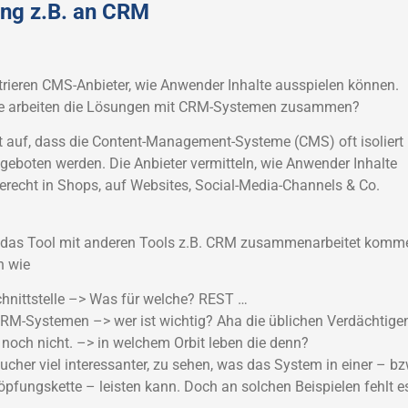
ung z.B. an CRM
eren CMS-Anbieter, wie Anwender Inhalte ausspielen können.
Wie arbeiten die Lösungen mit CRM-Systemen zusammen?
 auf, dass die Content-Management-Systeme (CMS) oft isoliert
eboten werden. Die Anbieter vermitteln, wie Anwender Inhalte
gerecht in Shops, auf Websites, Social-Media-Channels & Co.
n das Tool mit anderen Tools z.B. CRM zusammenarbeitet komm
n wie
chnittstelle –> Was für welche? REST …
CRM-Systemen –> wer ist wichtig? Aha die üblichen Verdächtige
 noch nicht. –> in welchem Orbit leben die denn?
ucher viel interessanter, zu sehen, was das System in einer – bz
öpfungskette – leisten kann. Doch an solchen Beispielen fehlt e