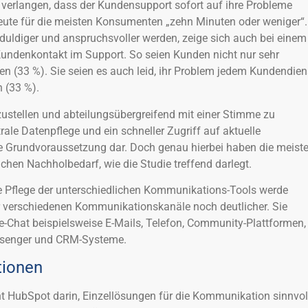
verlangen, dass der Kundensupport sofort auf ihre Probleme
eute für die meisten Konsumenten „zehn Minuten oder weniger“.
ldiger und anspruchsvoller werden, zeige sich auch bei einem
Kundenkontakt im Support. So seien Kunden nicht nur sehr
fen (33 %). Sie seien es auch leid, ihr Problem jedem Kundendien
n (33 %).
ustellen und abteilungsübergreifend mit einer Stimme zu
trale Datenpflege und ein schneller Zugriff auf aktuelle
 Grundvoraussetzung dar. Doch genau hierbei haben die meist
hen Nachholbedarf, wie die Studie treffend darlegt.
e Pflege der unterschiedlichen Kommunikations-Tools werde
er verschiedenen Kommunikationskanäle noch deutlicher. Sie
-Chat beispielsweise E-Mails, Telefon, Community-Plattformen,
ssenger und CRM-Systeme.
tionen
t HubSpot darin, Einzellösungen für die Kommunikation sinnvol