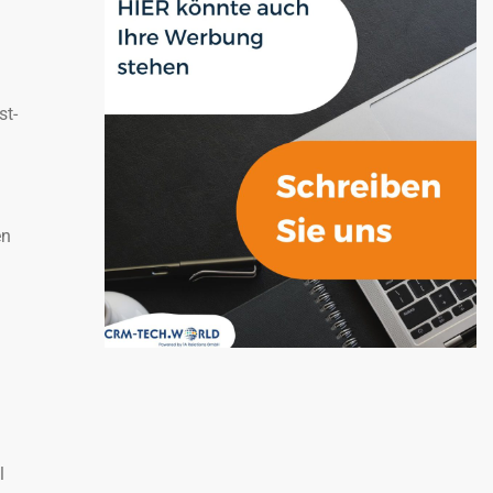
st-
en
l