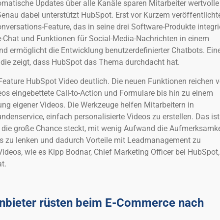
matische Updates über alle Kanäle sparen Mitarbeiter wertvolle
Genau dabei unterstützt HubSpot. Erst vor Kurzem veröffentlicht
nversations-Feature, das in seine drei Software-Produkte integri
ive-Chat und Funktionen für Social-Media-Nachrichten in einem
 ermöglicht die Entwicklung benutzerdefinierter Chatbots. Ein
o, die zeigt, dass HubSpot das Thema durchdacht hat.
eature HubSpot Video deutlich. Die neuen Funktionen reichen 
eos eingebettete Call-to-Action und Formulare bis hin zu einem
ung eigener Videos. Die Werkzeuge helfen Mitarbeitern in
ndenservice, einfach personalisierte Videos zu erstellen. Das ist
n die große Chance steckt, mit wenig Aufwand die Aufmerksamke
os zu lenken und dadurch Vorteile mit Leadmanagement zu
 Videos, wie es Kipp Bodnar, Chief Marketing Officer bei HubSpot,
t.
bieter rüsten beim E-Commerce nach