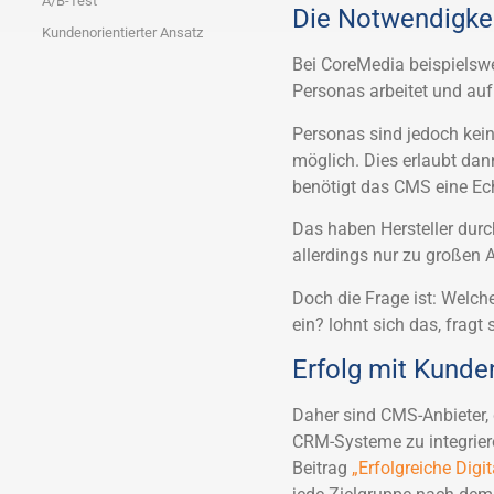
A/B-Test
Die Notwendigke
Kundenorientierter Ansatz
Bei CoreMedia beispielswe
Personas arbeitet und auf
Personas sind jedoch kei
möglich. Dies erlaubt dann
benötigt das CMS eine E
Das haben Hersteller dur
allerdings nur zu großen 
Doch die Frage ist: Welc
ein? lohnt sich das, fragt
Erfolg mit Kunde
Daher sind CMS-Anbieter, 
CRM-Systeme zu integriere
Beitrag
„Erfolgreiche Digi