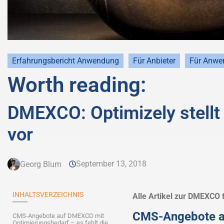
Erfahrungsbericht Anwendung
Für Anbieter
Für Anwe
Worth reading:
DMEXCO: Optimizely stellt 
vor
September 13, 2018
Georg Blum
INHALTSVERZEICHNIS
Alle Artikel zur DMEXCO 
CMS-Angebote a
CMS-Angebote auf DMEXCO mit
Optimierungsbedarf – es fehlt die