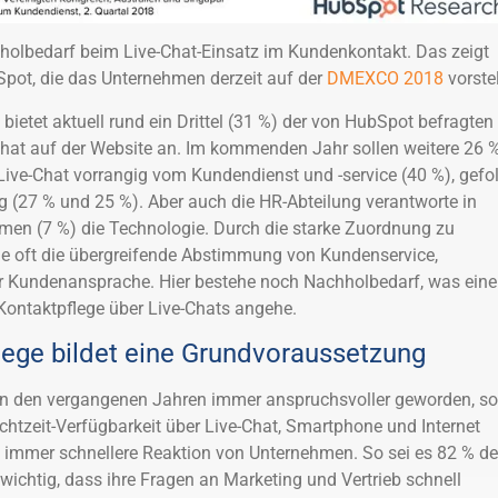
lbedarf beim Live-Chat-Einsatz im Kundenkontakt. Das zeigt
pot, die das Unternehmen derzeit auf der
DMEXCO 2018
vorstel
ietet aktuell rund ein Drittel (31 %) der von HubSpot befragten
hat auf der Website an. Im kommenden Jahr sollen weitere 26 
 Live-Chat vorrangig vom Kundendienst und -service (40 %), gefo
g (27 % und 25 %). Aber auch die HR-Abteilung verantworte in
men (7 %) die Technologie. Durch die starke Zuordnung zu
de oft die übergreifende Abstimmung von Kundenservice,
ur Kundenansprache. Hier bestehe noch Nachholbedarf, was eine
 Kontaktpflege über Live-Chats angehe.
lege bildet eine Grundvoraussetzung
 in den vergangenen Jahren immer anspruchsvoller geworden, so
Echtzeit-Verfügbarkeit über Live-Chat, Smartphone und Internet
 immer schnellere Reaktion von Unternehmen. So sei es 82 % de
wichtig, dass ihre Fragen an Marketing und Vertrieb schnell