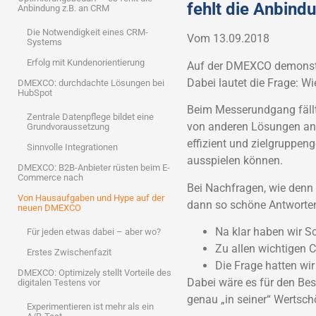
fehlt die Anbind
Anbindung z.B. an CRM
Die Notwendigkeit eines CRM-
Vom 13.09.2018
Systems
Erfolg mit Kundenorientierung
Auf der DMEXCO demonstri
Dabei lautet die Frage: 
DMEXCO: durchdachte Lösungen bei
HubSpot
Beim Messerundgang fällt
Zentrale Datenpflege bildet eine
von anderen Lösungen ang
Grundvoraussetzung
effizient und zielgruppen
Sinnvolle Integrationen
ausspielen können.
DMEXCO: B2B-Anbieter rüsten beim E-
Commerce nach
Bei Nachfragen, wie den
Von Hausaufgaben und Hype auf der
dann so schöne Antworte
neuen DMEXCO
Na klar haben wir S
Für jeden etwas dabei – aber wo?
Zu allen wichtigen 
Erstes Zwischenfazit
Die Frage hatten wir
DMEXCO: Optimizely stellt Vorteile des
Dabei wäre es für den Bes
digitalen Testens vor
genau „in seiner“ Wertsch
Experimentieren ist mehr als ein