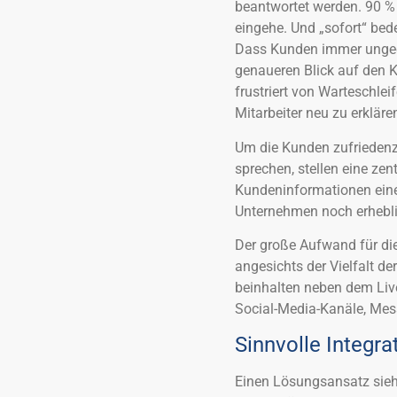
beantwortet werden. 90 % 
eingehe. Und „sofort“ bed
Dass Kunden immer ungedu
genaueren Blick auf den 
frustriert von Warteschlei
Mitarbeiter neu zu erkläre
Um die Kunden zufriedenz
sprechen, stellen eine zen
Kundeninformationen eine
Unternehmen noch erheblic
Der große Aufwand für di
angesichts der Vielfalt d
beinhalten neben dem Live
Social-Media-Kanäle, Me
Sinnvolle Integra
Einen Lösungsansatz sieh