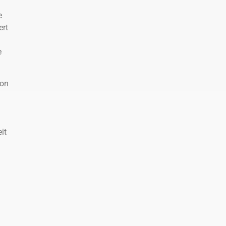
e
ert
e
von
it