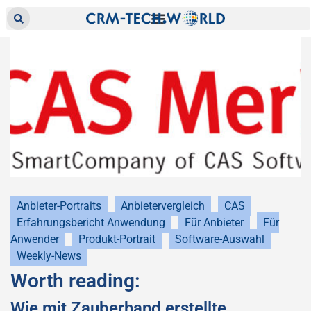
Anbieter-Portraits
Anbietervergleich
CAS
Erfahrungsbericht Anwendung
Für Anbieter
Für
Anwender
Produkt-Portrait
Software-Auswahl
Weekly-News
Worth reading:
Wie mit Zauberhand erstellte