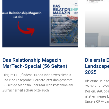
Das Relationship Magazin –
Die erste
MarTech-Special (56 Seiten)
Landscape
2025
Hier, im PDF, findest Du das Inhaltsverzeichnis
und eine Leseprobe! Fordere jetzt das gesamte
Die erste Deut
56-seitige Magazin über MarTech kostenlos an!
26.02.2025 comb
Zur Sicherheit schau bitte auch
Design. ##Updat
jetzt ein neues
Unsere CRM-La