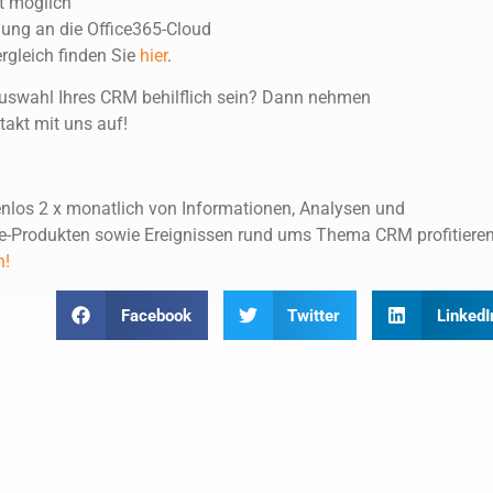
ht möglich
dung an die Office365-Cloud
rgleich finden Sie
hier
.
Auswahl Ihres CRM behilflich sein? Dann nehmen
akt mit uns auf!
enlos 2 x monatlich von Informationen, Analysen und
-Produkten sowie Ereignissen rund ums Thema CRM profitiere
n!
Facebook
Twitter
LinkedI