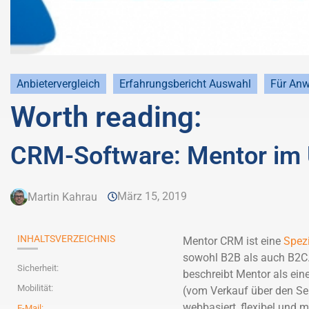
Anbietervergleich
Erfahrungsbericht Auswahl
Für An
Worth reading:
CRM-Software: Mentor im 
März 15, 2019
Martin Kahrau
INHALTSVERZEICHNIS
Mentor CRM ist eine
Spez
sowohl B2B als auch B2C. 
Sicherheit:
beschreibt Mentor als ein
Mobilität:
(vom Verkauf über den Serv
webbasiert, flexibel und 
E-Mail: