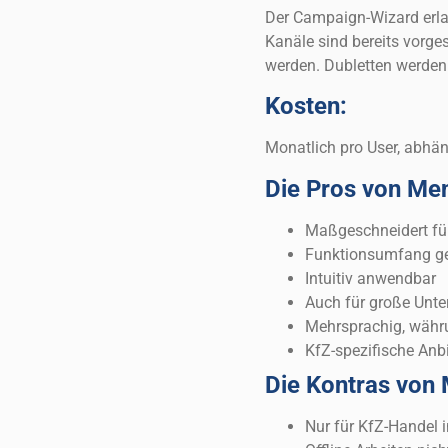
Der Campaign-Wizard erla
Kanäle sind bereits vorge
werden. Dubletten werde
Kosten:
Monatlich pro User, abhä
Die Pros von Me
Maßgeschneidert fü
Funktionsumfang geh
Intuitiv anwendbar
Auch für große Unt
Mehrsprachig, währ
KfZ-spezifische An
Die Kontras von
Nur für KfZ-Handel i