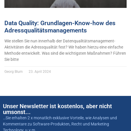
Data Quality: Grundlagen-Know-how des
Adressqualitätsmanagements
Wie stellen Sie nun innerhalb der Datenqualitätsmanagement-
Aktivitäten die Adressqualität fest? Wir haben hierzu eine einfache
Methode entwickelt. Was sind die wichtigsten Maßnahmen? Führen
Sie bitte
Georg Blum
23. April 2024
Unser Newsletter ist kostenlos, aber nicht
umsonst...
…Sie erhalten 2 x monatlich exklusive Vorteile, wie Analysen und
Kommentare zu Software-Produkten, Recht und Marketing
Technology, u.v.m…