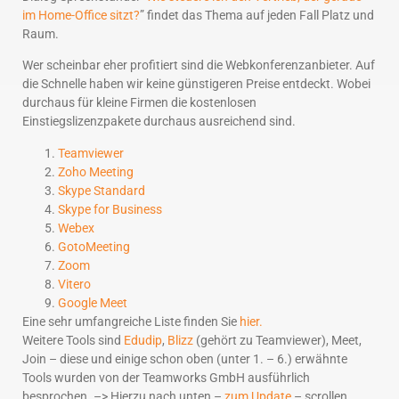
im Home-Office sitzt?
” findet das Thema auf jeden Fall Platz und
Raum.
Wer scheinbar eher profitiert sind die Webkonferenzanbieter. Auf
die Schnelle haben wir keine günstigeren Preise entdeckt. Wobei
durchaus für kleine Firmen die kostenlosen
Einstiegslizenzpakete durchaus ausreichend sind.
Teamviewer
Zoho Meeting
Skype Standard
Skype for Business
Webex
GotoMeeting
Zoom
Vitero
Google Meet
Eine sehr umfangreiche Liste finden Sie
hier.
Weitere Tools sind
Edudip
,
Blizz
(gehört zu Teamviewer), Meet,
Join – diese und einige schon oben (unter 1. – 6.) erwähnte
Tools wurden von der Teamworks GmbH ausführlich
besprochen. –> Hierzu nach unten –
zum Update
– scrollen.