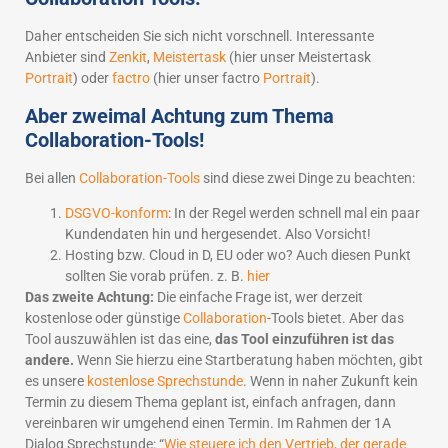
Daher entscheiden Sie sich nicht vorschnell. Interessante
Anbieter sind
Zenkit
,
Meistertask
(hier unser Meistertask
Portrait
) oder
factro
(hier unser factro
Portrait
).
Aber zweimal Achtung zum Thema
Collaboration-Tools!
Bei allen
Collaboration-Tools
sind diese zwei Dinge zu beachten:
DSGVO-konform
: In der Regel werden schnell mal ein paar
Kundendaten hin und hergesendet. Also Vorsicht!
Hosting bzw. Cloud in D, EU oder wo? Auch diesen Punkt
sollten Sie vorab prüfen. z. B.
hier
Das zweite Achtung:
Die einfache Frage ist, wer derzeit
kostenlose oder günstige
Collaboration
-Tools bietet. Aber das
Tool auszuwählen ist das eine,
das Tool einzuführen ist das
andere.
Wenn Sie hierzu eine Startberatung haben möchten, gibt
es unsere
kostenlose Sprechstunde
. Wenn in naher Zukunft kein
Termin zu diesem Thema geplant ist, einfach anfragen, dann
vereinbaren wir umgehend einen Termin. Im Rahmen der 1A
Dialog Sprechstunde: “
Wie steuere ich den Vertrieb, der gerade