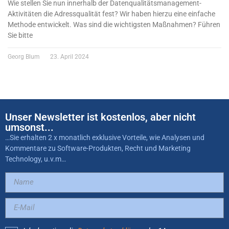
Wie stellen Sie nun innerhalb der Datenqualitätsmanagement-
Aktivitäten die Adressqualität fest? Wir haben hierzu eine einfache
Methode entwickelt. Was sind die wichtigsten Maßnahmen? Führen
Sie bitte
Georg Blum
23. April 2024
Unser Newsletter ist kostenlos, aber nicht
umsonst...
…Sie erhalten 2 x monatlich exklusive Vorteile, wie Analysen und
Kommentare zu Software-Produkten, Recht und Marketing
Technology, u.v.m…