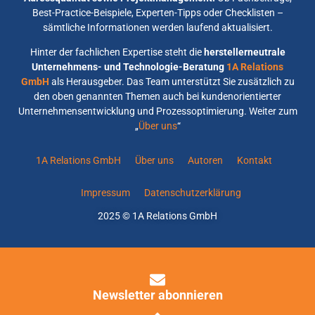
Best-Practice-Beispiele, Experten-Tipps oder Checklisten –
sämtliche Informationen werden laufend aktualisiert.
Hinter der fachlichen Expertise steht die
herstellerneutrale
Unternehmens- und Technologie-Beratung
1A Relations
GmbH
als Herausgeber. Das Team unterstützt Sie zusätzlich zu
den oben genannten Themen auch bei kundenorientierter
Unternehmensentwicklung und Prozessoptimierung. Weiter zum
„
Über uns
“
1A Relations GmbH
Über uns
Autoren
Kontakt
Impressum
Datenschutzerklärung
2025 © 1A Relations GmbH
Newsletter abonnieren