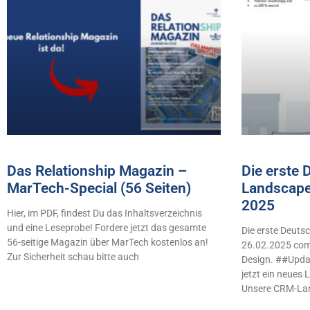
Das Relationship Magazin –
Die erste
MarTech-Special (56 Seiten)
Landscape
2025
Hier, im PDF, findest Du das Inhaltsverzeichnis
und eine Leseprobe! Fordere jetzt das gesamte
Die erste Deut
56-seitige Magazin über MarTech kostenlos an!
26.02.2025 comb
Zur Sicherheit schau bitte auch
Design. ##Updat
jetzt ein neues
Unsere CRM-La