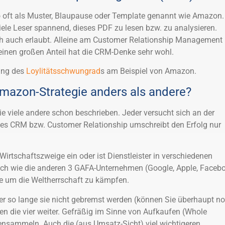
 oft als Muster, Blaupause oder Template genannt wie Amazon.
viele Leser spannend, dieses PDF zu lesen bzw. zu analysieren.
ch auch erlaubt. Alleine am Customer Relationship Management
r einen großen Anteil hat die CRM-Denke sehr wohl.
lung des
Loylitätsschwungrad
s am Beispiel von Amazon.
mazon-Strategie anders als andere?
 viele andere schon beschrieben. Jeder versucht sich an der
tes CRM bzw. Customer Relationship umschreibt den Erfolg nur
 Wirtschaftszweige ein oder ist Dienstleister in verschiedenen
ich wie die anderen 3 GAFA-Unternehmen (Google, Apple, Faceb
 um die Weltherrschaft zu kämpfen.
aber so lange sie nicht gebremst werden (können Sie überhaupt n
n die vier weiter. Gefräßig im Sinne von Aufkaufen (Whole
ensammeln. Auch die (aus Umsatz-Sicht) viel wichtigeren