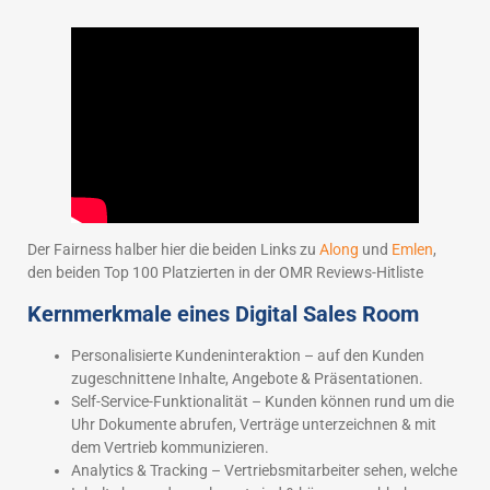
Der Fairness halber hier die beiden Links zu
Along
und
Emlen
,
den beiden Top 100 Platzierten in der OMR Reviews-Hitliste
Kernmerkmale eines Digital Sales Room
Personalisierte Kundeninteraktion – auf den Kunden
zugeschnittene Inhalte, Angebote & Präsentationen.
Self-Service-Funktionalität – Kunden können rund um die
Uhr Dokumente abrufen, Verträge unterzeichnen & mit
dem Vertrieb kommunizieren.
Analytics & Tracking – Vertriebsmitarbeiter sehen, welche