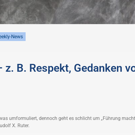
ekly-News
 z. B. Respekt, Gedanken v
twas umformuliert, dennoch geht es schlicht um „Führung mach
dolf X. Ruter.