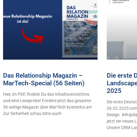
Das Relationship Magazin –
Die erste
MarTech-Special (56 Seiten)
Landscape
2025
Hier, im PDF, findest Du das Inhaltsverzeichnis
und eine Leseprobe! Fordere jetzt das gesamte
Die erste Deut
56-seitige Magazin über MarTech kostenlos an!
26.02.2025 comb
Zur Sicherheit schau bitte auch
Design. ##Updat
jetzt ein neues
Unsere CRM-La