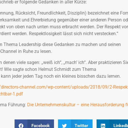
chrieb er folgende Gedanken in aller Kürze:
nnung, Rücksicht, Freundlichkeit, Disziplin) bezeichnet eine Fo
rksamkeit und Ehrerbietung gegenüber einer anderen Person od
spekt von oben nach unten muss erbracht werden. Der Respekt vo
ient werden. Respektlosigkeit lässt sich nicht verstecken.“
 zum Thema Leadership diese Gedanken zu machen und seinen
-Channel in Ruhe zu lesen.
n denen viele sagen: „weiß ich“, „mach’ ich“. Aber praktizieren Si
nt! Wie sagte schon Helmut Schmidt zum Thema
kann jeder jeden Tag noch ein kleines bisschen dazu lernen.
//directors-channel.com/wp-content/uploads/2018/09/2-Respek
htbar-1.pdf
ema Führung:
Die Unternehmenskultur – eine Herausforderung f
Facebook
Twitter
LinkedI