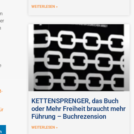
WEITERLESEN »
rm
er
n
e
t-
KETTENSPRENGER, das Buch
oder Mehr Freiheit braucht mehr
ür
Führung – Buchrezension
WEITERLESEN »
n