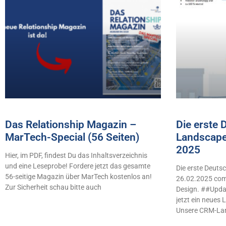
Das Relationship Magazin –
Die erste
MarTech-Special (56 Seiten)
Landscape
2025
Hier, im PDF, findest Du das Inhaltsverzeichnis
und eine Leseprobe! Fordere jetzt das gesamte
Die erste Deut
56-seitige Magazin über MarTech kostenlos an!
26.02.2025 comb
Zur Sicherheit schau bitte auch
Design. ##Updat
jetzt ein neues
Unsere CRM-La