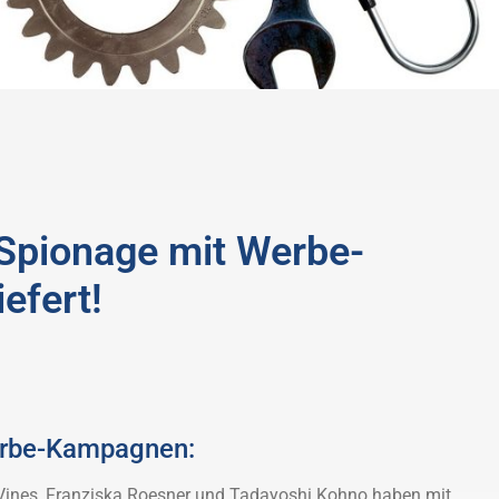
? Spionage mit Werbe-
efert!
erbe-Kampagnen:
ines, Franziska Roesner und Tadayoshi Kohno haben mit