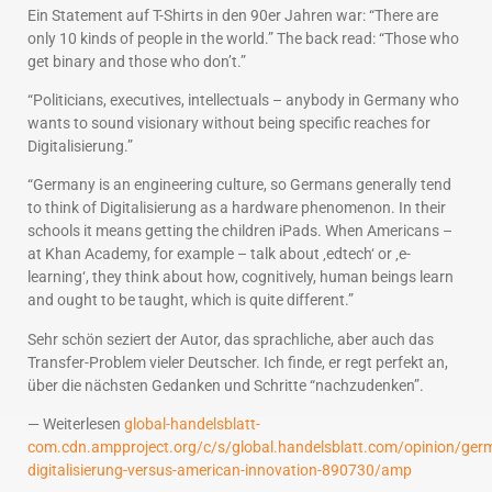
Ein Statement auf T-Shirts in den 90er Jahren war: “There are
only 10 kinds of people in the world.” The back read: “Those who
get binary and those who don’t.”
“Politicians, executives, intellectuals – anybody in Germany who
wants to sound visionary without being specific reaches for
Digitalisierung.”
“Germany is an engineering culture, so Germans generally tend
to think of Digitalisierung as a hardware phenomenon. In their
schools it means getting the children iPads. When Americans –
at Khan Academy, for example – talk about ‚edtech‘ or ‚e-
learning‘, they think about how, cognitively, human beings learn
and ought to be taught, which is quite different.”
Sehr schön seziert der Autor, das sprachliche, aber auch das
Transfer-Problem vieler Deutscher. Ich finde, er regt perfekt an,
über die nächsten Gedanken und Schritte “nachzudenken”.
— Weiterlesen
global-handelsblatt-
com.cdn.ampproject.org/c/s/global.handelsblatt.com/opinion/ger
digitalisierung-versus-american-innovation-890730/amp