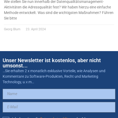
Wie stellen Sie nun innerhalb der Datenqualitätsmanagement-
Aktivitäten die Adressqualität fest? Wir haben hierzu eine einfache
Methode entwickelt. Was sind die wichtigsten Maßnahmen? Führen
Sie bitte
Georg Blum
23. April 2024
Unser Newsletter ist kostenlos, aber nicht
umsonst...
…Sie erhalten 2 x monatlich exklusive Vorteile, wie Analysen und
Kommentare zu Software-Produkten, Recht und Marketing
Technology, u.v.m…