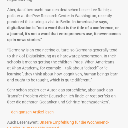
Aber, das überrascht nun den deutschen Leser: Lee Rainie, a
pollster at the Pew Research Center in Washington, recently
pondered this during a visit to Berlin.
In America, he says,
digitalization is “not a word that is the title of a conference, or
a journal, it’s not a word that entrepreneurs use, it never comes
up in news stories.”
“Germany is an engineering culture, so Germans generally tend
to think of Digitalisierung as a hardware phenomenon. In their
schools it means getting the children iPads. When Americans –
at Khan Academy, for example – talk about “edtech” or “e-
learning”, they think about how, cognitively, human beings learn
and ought to be taught, which is quite different.”
Sehr schön seziert der Autor, das sprachliche, aber auch das
Transfer-Problem vieler Deutscher. Ich finde, er regt perfekt an,
über die nächsten Gedanken und Schritte “nachzudenken”.
—
den ganzen Artikel lesen
Auch Lesenswert:
Unsere Empfehlung für die Wochenend-