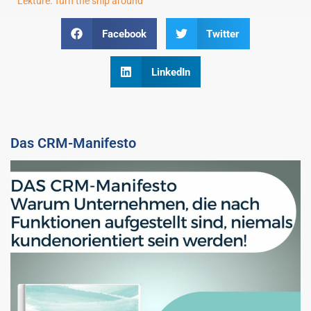
Lektüre: Turn the ship around
Facebook
Twitter
LinkedIn
Das CRM-Manifesto