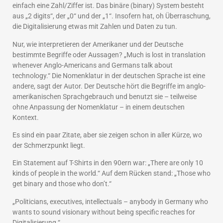
einfach eine Zahl/Ziffer ist. Das binäre (binary) System besteht
aus „2 digits“, der „0“ und der „1“. Insofern hat, oh Überraschung,
die Digitalisierung etwas mit Zahlen und Daten zu tun.
Nur, wie interpretieren der Amerikaner und der Deutsche
bestimmte Begriffe oder Aussagen? „Much is lost in translation
whenever Anglo-Americans and Germans talk about
technology.“ Die Nomenklatur in der deutschen Sprache ist eine
andere, sagt der Autor. Der Deutsche hört die Begriffe im anglo-
amerikanischen Sprachgebrauch und benutzt sie – teilweise
ohne Anpassung der Nomenklatur – in einem deutschen
Kontext.
Es sind ein paar Zitate, aber sie zeigen schon in aller Kürze, wo
der Schmerzpunkt liegt.
Ein Statement auf T-Shirts in den 90ern war: „There are only 10
kinds of people in the world.“ Auf dem Rücken stand: „Those who
get binary and those who don’t.“
„Politicians, executives, intellectuals – anybody in Germany who
wants to sound visionary without being specific reaches for
Digitalisierung.“