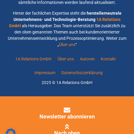
sämtliche Informationen werden laufend aktualisiert.
Hinter der fachlichen Expertise steht die
herstellerneutrale
Unternehmens- und Technologie-Beratung
1A Relations
GmbH
als Herausgeber. Das Team unterstützt Sie zusätzlich zu
den oben genannten Themen auch bei kundenorientierter
Unternehmensentwicklung und Prozessoptimierung. Weiter zum
„
Über uns
“
1A Relations GmbH
Über uns
Autoren
Kontakt
Impressum
Datenschutzerklärung
2025 © 1A Relations GmbH
Newsletter abonnieren
Nach oben