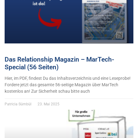
Das Relationship Magazin – MarTech-
Special (56 Seiten)
Hier, im PDF, findest Du das Inhaltsverzeichnis und eine Leseprobe!
Fordere jetzt das gesamte 56-seitige Magazin über MarTech
kostenlos an! Zur Sicherheit schau bitte auch
Patricia Sümbül
23. Mai 2025