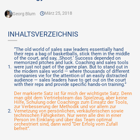
März 25, 2018
Georg Blum
INHALTSVERZEICHNIS
“The old world of sales saw leaders essentially hand
their reps a bag of basketballs, stick them in the middle
of the court, and say, ‚Shoot.‘ Success depended on
memorized pitches and luck. Coaching and sales tools
were just not part of the game plan. But to stand out in
the modern sales world — where thousands of different
companies vie for the attention of an easily distracted
audience — sales leaders have to get out on the court
with their reps and provide specific hands-on training.”
Der markierte Satz ist für mich der wichtigste Satz. Denn
man gibt dem Vertriebsteam das Spielzeug, aber keine
Hilfe, Schulung oder Coachings zum Einsatz der Tools,
zur Verbesserung der Methodik und vor allem zur
Vernetzung von persönlichen, verkäuferischen sowie
technischen Fähigkeiten. Nur wenn alle drei in einer
Person im Einklang und über das Team optimal
orchestriert sind, dann wird “Der Erfolg vom Zufall
befreit”.