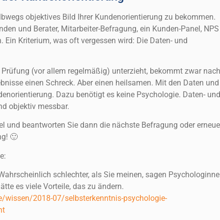
lbwegs objektives Bild Ihrer Kundenorientierung zu bekommen.
den und Berater, Mitarbeiter-Befragung, ein Kunden-Panel, NPS
n. Ein Kriterium, was oft vergessen wird: Die Daten- und
n Prüfung (vor allem regelmäßig) unterzieht, bekommt zwar nac
gebnisse einen Schreck. Aber einen heilsamen. Mit den Daten und
enorientierung. Dazu benötigt es keine Psychologie. Daten- un
und objektiv messbar.
kel und beantworten Sie dann die nächste Befragung oder erneue
ng! 🙂
e:
Wahrscheinlich schlechter, als Sie meinen, sagen Psychologinn
te es viele Vorteile, das zu ändern.
e/wissen/2018-07/selbsterkenntnis-psychologie-
ht