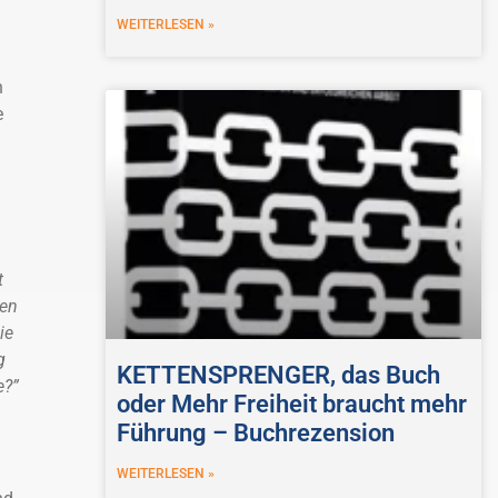
WEITERLESEN »
n
e
t
ten
ie
g
KETTENSPRENGER, das Buch
e?”
oder Mehr Freiheit braucht mehr
Führung – Buchrezension
WEITERLESEN »