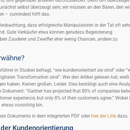
hs, uns gegenüber anderen durchzusetzen. Denn um überzeuge
unächst selbst überzeugt sein; wir müssen an den Bären, den wi
n – zumindest hilft das.
Beobachtung, dass erfolgreiche Manipulatoren in der Tat oft seh
d. Gute Verkäufer etwa können geradezu Begeisterung
ben Zauderer und Zweifler eher wenig Chancen, andere zu
rwähne?
ührer in Studien befragt, “wie kundenorientiert sie sind” oder “
igitalen Transformation sind”. Wer den Artikel gelesen hat, weiß
gen haben. Keinen großen. Leider. Dies bestätigt auch eine Anal
m Dokument: “Gartner has projected that 80% of companies beli
stomer experience, but only 8% of their customers agree.” Wobei 
 etwas vorsichtig bin.
ses Dokuments in dem integrierten PDF oder
hier der Link
dazu.
 der Kundenorientierung