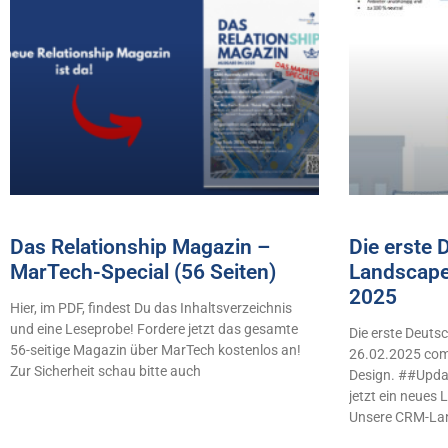
Das Relationship Magazin –
Die erste
MarTech-Special (56 Seiten)
Landscape
2025
Hier, im PDF, findest Du das Inhaltsverzeichnis
und eine Leseprobe! Fordere jetzt das gesamte
Die erste Deut
56-seitige Magazin über MarTech kostenlos an!
26.02.2025 comb
Zur Sicherheit schau bitte auch
Design. ##Updat
jetzt ein neues
Unsere CRM-La