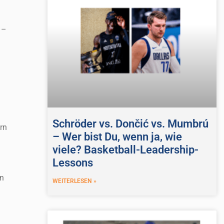
 –
h
d
Schröder vs. Dončić vs. Mumbrú
rn
– Wer bist Du, wenn ja, wie
viele? Basketball-Leadership-
Lessons
en
WEITERLESEN »