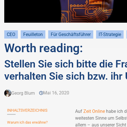
CEO
Feuilleton
Für Geschäftsführer
IT-Strategie
Worth reading:
Stellen Sie sich bitte die F
verhalten Sie sich bzw. ih
Mai 16, 2020
Georg Blum
INHALTSVERZEICHNIS
Auf
Zeit Online
habe ich di
weitesten Sinne um Selbst
Warum ich das erwähne?
allem – aus unserer Sich