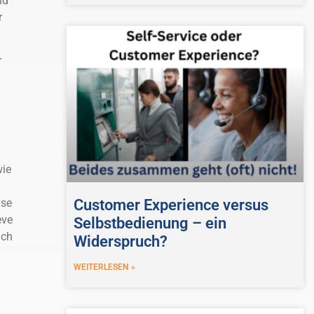
nd
r
r
wie
yse
Customer Experience versus
eve
Selbstbedienung – ein
ich
Widerspruch?
WEITERLESEN »