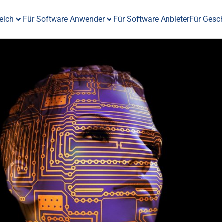
eich
Für Software Anwender
Für Software Anbieter
Für Gesc