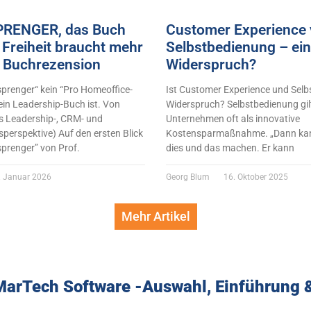
RENGER, das Buch
Customer Experience 
Freiheit braucht mehr
Selbstbedienung – ein
 Buchrezension
Widerspruch?
renger“ kein “Pro Homeoffice-
Ist Customer Experience und Selb
ein Leadership-Buch ist. Von
Widerspruch? Selbstbedienung gilt
s Leadership-, CRM- und
Unternehmen oft als innovative
perspektive) Auf den ersten Blick
Kostensparmaßnahme. „Dann kan
sprenger” von Prof.
dies und das machen. Er kann
 Januar 2026
Georg Blum
16. Oktober 2025
Mehr Artikel
arTech Software -Auswahl, Einführung 