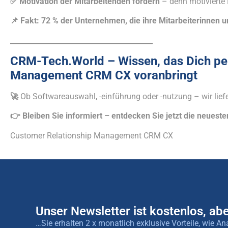
✅
Motivation der Mitarbeitenden fördern
– denn motivierte
📌
Fakt: 72 % der Unternehmen, die ihre Mitarbeiterinnen u
________________________________________
CRM-Tech.World – Wissen, das Dich pe
Management CRM CX voranbringt
🚀
Ob Softwareauswahl, -einführung oder -nutzung – wir liefer
👉 Bleiben Sie informiert – entdecken Sie jetzt die neuest
Customer Relationship Management CRM CX
Unser Newsletter ist kostenlos, abe
…Sie erhalten 2 x monatlich exklusive Vorteile, wie