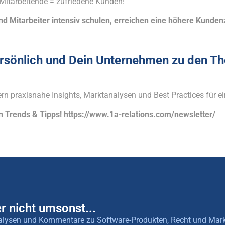
 Mitarbeitende = zufriedene Kunden!
nd Mitarbeiter intensiv schulen, erreichen eine höhere Kunden
rsönlich und Dein Unternehmen zu den T
n praxisnahe Insights, Marktanalysen und Best Practices für ein
en Trends & Tipps! https://www.1a-relations.com/newsletter/
r nicht umsonst...
 Analysen und Kommentare zu Software-Produkten, Recht und Mar