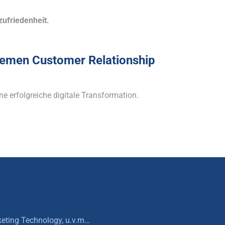
zufriedenheit.
hemen Customer Relationship
e erfolgreiche digitale Transformation.
keting Technology, u.v.m…