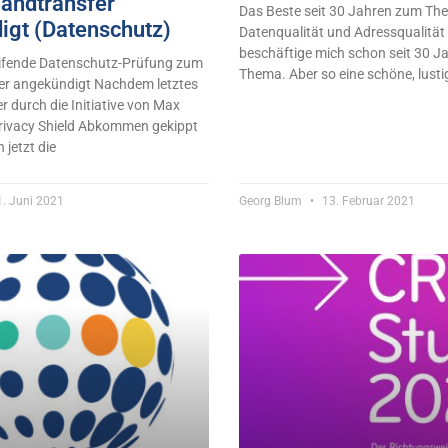
landtransfer
Das Beste seit 30 Jahren zum Th
igt (Datenschutz)
Datenqualität und Adressqualität 
beschäftige mich schon seit 30 J
ifende Datenschutz-Prüfung zum
Thema. Aber so eine schöne, lusti
fer angekündigt Nachdem letztes
 durch die Initiative von Max
rivacy Shield Abkommen gekippt
jetzt die
. Juni 2021
Georg Blum
13. Februar 2021