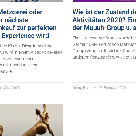
 Metzgerei oder
Wie ist der Zustand 
r nächste
Aktivitäten 2020? Ei
nkauf zur perfekten
der Muuuh-Group u. a
 Experience wird
Eine interessante Studie wurde h
German CRM Forum von Markus 
über KI (AI). Diese künstliche
Group) vorgestellt. Ziel der Studie
/AI) wird in einem Video von Maren
anderem festzustellen, wie der akt
fleischgewordenen
n mit übersinnlichen
s Ziel:
. März 2020
Georg Blum
19. Februar 2020