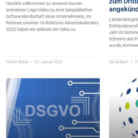
zum Dritt
Herzlich willkommen zu unserem kurzen
angekünd
animierten Lego-Video zu einer beispielhaften
Softwarelandschaft eines Unternehmens. Im
Länderübergre
Rahmen unseres 1A-Relations Adventskalenders
Drittlandtrans
2022 haben wir exklusiv ein Video zu
Jahr im Sommer
Schrems das P
wurde, kommen 
Florian Braun
31. Januar 2023
Georg Blum
11