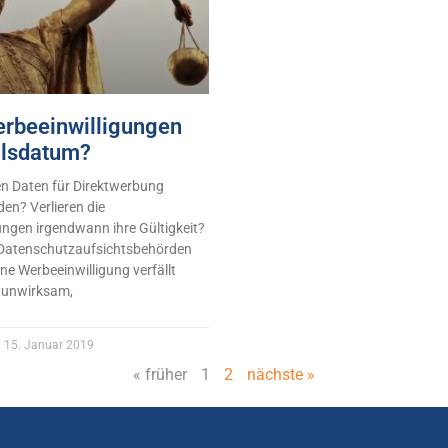
rbeeinwilligungen
llsdatum?
en Daten für Direktwerbung
en? Verlieren die
ungen irgendwann ihre Gültigkeit?
 Datenschutzaufsichtsbehörden
ne Werbeeinwilligung verfällt
d unwirksam,
15. Januar 2019
« früher
1
2
nächste »