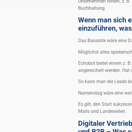
Unternehmen hinein, z. B. i
Buchhaltung.
Wenn man sich e
einzuführen, was
Das Banalste wäre eine D
Möglichst alles spieleris
Echobot bietet einem z. B
angereichert werden. Hat 
So kann man die Leads bew
Namenstag wäre eine weit
Es gilt, den Start sukzes
Mails und Landeseiten.
Digitaler Vertri
und B2B – Was so