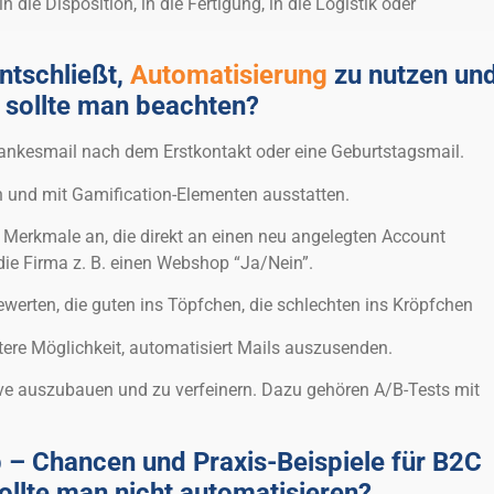
n die Disposition, in die Fertigung, in die Logistik oder
ntschließt,
Automatisierung
zu nutzen un
 sollte man beachten?
ankesmail nach dem Erstkontakt oder eine Geburtstagsmail.
ch und mit Gamification-Elementen ausstatten.
. Merkmale an, die direkt an einen neu angelegten Account
die Firma z. B. einen Webshop “Ja/Nein”.
erten, die guten ins Töpfchen, die schlechten ins Kröpfchen
ere Möglichkeit, automatisiert Mails auszusenden.
sive auszubauen und zu verfeinern. Dazu gehören A/B-Tests mit
eb – Chancen und Praxis-Beispiele für B2C
llte man nicht automatisieren?