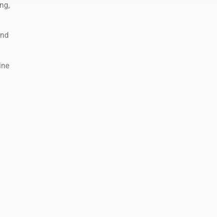
ng,
und
ine