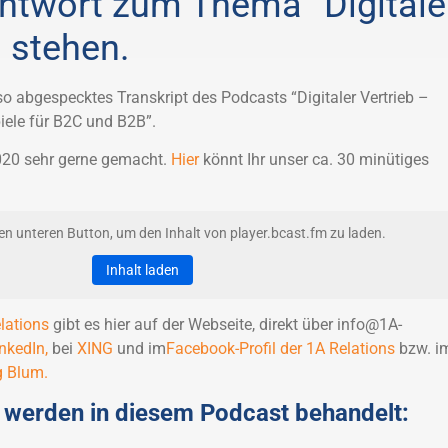
ntwort zum Thema “Digitale
u stehen.
also abgespecktes Transkript des Podcasts “Digitaler Vertrieb –
iele für B2C und B2B”.
020 sehr gerne gemacht.
Hier
könnt Ihr unser ca. 30 minütiges
den unteren Button, um den Inhalt von player.bcast.fm zu laden.
Inhalt laden
lations
gibt es hier auf der Webseite, direkt über info@1A-
nkedIn,
bei
XING
und im
Facebook-Profil der 1A Relations
bzw. i
g Blum.
 werden in diesem Podcast behandelt: