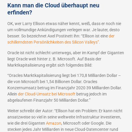
Kann man die Cloud überhaupt neu
erfinden?
OK, wer Larry Ellison etwas näher kennt, weiß, dass er noch nie
um vollmundige Ankündigungen verlegen war. Je lauter, desto
besser. So bezeichnet Axel Postinett ihn: “Ellison ist eine
der
schillerndsten Persönlichkeiten des Silicon Valleys”.
Oracle ist nicht schlecht unterwegs, aber im Kampf der Giganten
liegt Oracle weit hinter z. B. Microsoft. Auf Basis der
Marktkapitalisierung ergibt sich folgendes Bild:
“Oracles Marktkapitalisierung liegt bei 170,8 Milliarden Dollar –
die von Microsoft bei 1,54 Billionen Dollar. Oracles
Konzernumsatz betrug im Finanzjahr 2020 39 Milliarden Dollar.
Allein
der Cloud-Umsatz bei Microsoft
betrug jedoch im
abgelaufenen Finanzjahr 50 Milliarden Dollar.”
Weiter schreibt der Autor: “Ellison hat ein Problem: Er kann nicht
ansatzweise so viel in seine weltweite Infrastruktur investieren,
wie die drei Giganten
Amazon
, Microsoft oder Google. Die
stecken jedes Jahr Milliarden in neue Cloud-Datencenter rund