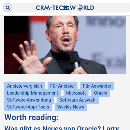
Anbietervergleich
Für Anbieter
Für Anwender
Leadership Management
Microsoft
Oracle
Software-Anwendung
Software-Auswahl
Software/App/Tools
Weekly-News
Worth reading:
Was gibt es Neues von Oracle? Larry