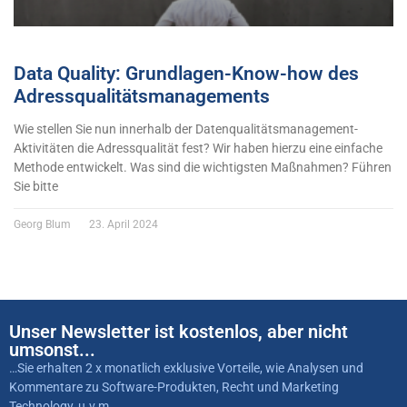
Data Quality: Grundlagen-Know-how des
Adressqualitätsmanagements
Wie stellen Sie nun innerhalb der Datenqualitätsmanagement-
Aktivitäten die Adressqualität fest? Wir haben hierzu eine einfache
Methode entwickelt. Was sind die wichtigsten Maßnahmen? Führen
Sie bitte
Georg Blum
23. April 2024
Unser Newsletter ist kostenlos, aber nicht
umsonst...
…Sie erhalten 2 x monatlich exklusive Vorteile, wie Analysen und
Kommentare zu Software-Produkten, Recht und Marketing
Technology, u.v.m…