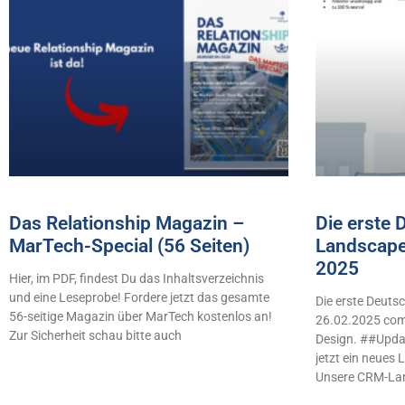
Das Relationship Magazin –
Die erste
MarTech-Special (56 Seiten)
Landscape
2025
Hier, im PDF, findest Du das Inhaltsverzeichnis
und eine Leseprobe! Fordere jetzt das gesamte
Die erste Deut
56-seitige Magazin über MarTech kostenlos an!
26.02.2025 comb
Zur Sicherheit schau bitte auch
Design. ##Updat
jetzt ein neues
Unsere CRM-La