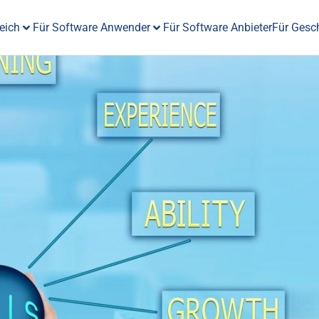
eich
Für Software Anwender
Für Software Anbieter
Für Gesc