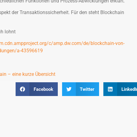
chiedlichen Funktionen und Prozess-Abwicklungen erklärt.
Aspekt der Transaktionssicherheit. Für den steht Blockchain
ch lohnt
.cdn.ampproject.org/c/amp.dw.com/de/blockchain-von-
ndungen/a-43596619
ain – eine kurze Übersicht
Facebook
Twitter
LinkedI