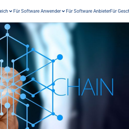
eich
Für Software Anwender
Für Software Anbieter
Für Gesc