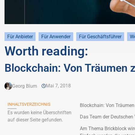
Für Anbieter
Für Anwender
Für Geschäftsführer
We
Worth reading:
Blockchain: Von Träumen 
Mai 7, 2018
Georg Blum
INHALTSVERZEICHNIS
Blockchain: Von Träumen
Es wurden keine Überschriften
Das Team der Deutschen W
auf dieser Seite gefunden.
Am Thema Brickblock wird g