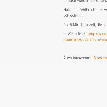
Einfach werden die unters
Natürlich fehlt nicht der 
schlechthin.
Ca. 5 Min. Lesezeit, die si
— Weiterlesen
amp-dw-com
träumen-zu-realen-anwe
Auch interessant:
Blockch