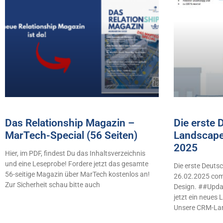
Das Relationship Magazin –
Die erste
MarTech-Special (56 Seiten)
Landscape
2025
Hier, im PDF, findest Du das Inhaltsverzeichnis
und eine Leseprobe! Fordere jetzt das gesamte
Die erste Deut
56-seitige Magazin über MarTech kostenlos an!
26.02.2025 comb
Zur Sicherheit schau bitte auch
Design. ##Updat
jetzt ein neues
Unsere CRM-La