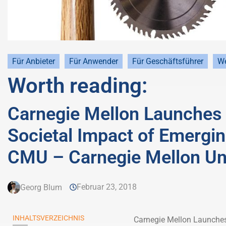
Für Anbieter
Für Anwender
Für Geschäftsführer
We
Worth reading:
Carnegie Mellon Launches 
Societal Impact of Emergi
CMU – Carnegie Mellon Uni
Februar 23, 2018
Georg Blum
INHALTSVERZEICHNIS
Carnegie Mellon Launches