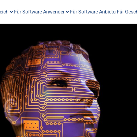
eich
Für Software Anwender
Für Software Anbieter
Für Gesc