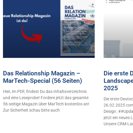
Das Relationship Magazin –
Die erste
MarTech-Special (56 Seiten)
Landscape
2025
Hier, im PDF, findest Du das Inhaltsverzeichnis
und eine Leseprobe! Fordere jetzt das gesamte
Die erste Deut
56-seitige Magazin über MarTech kostenlos an!
26.02.2025 comb
Zur Sicherheit schau bitte auch
Design. ##Updat
jetzt ein neues
Unsere CRM-La