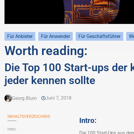
Für Anbieter
Für Anwender
Für Geschäftsführer
We
Worth reading:
Die Top 100 Start-ups der k
jeder kennen sollte
Juni 7, 2018
Georg Blum
INHALTSVERZEICHNIS
Intro:
Intro:
Die 100 Start-Ups aus dem 