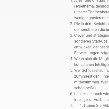
Alles rund um das Th
Hypethema, dennoch i
unserer Themenberei
weniger gravierende
Die in dem Bericht e
demonstrieren die br
Clever und strategi
sondieren Start-ups.
entwickelt, der best
Entwicklungen zeige
Wenn sich die Möglic
künstlichen Intelli
Wer Schlüsseltechno
zumindest den Finge
mitbestimmen. Wer w
schön heißt).
Letzter, dennoch wic
Intelligenz: Ausbild
Haben Sie Mita