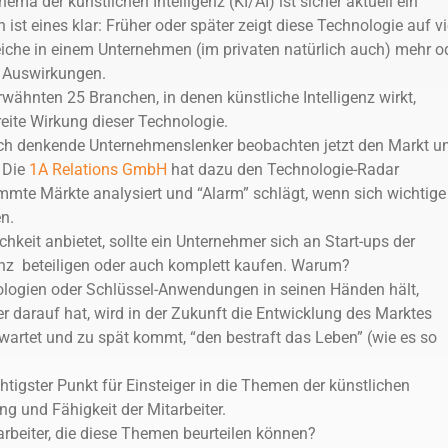
ema der künstlichen Intelligenz (KI/AI) ist sicher aktuell ein
st eines klar: Früher oder später zeigt diese Technologie auf vi
che in einem Unternehmen (im privaten natürlich auch) mehr o
 Auswirkungen.
rwähnten 25 Branchen, in denen künstliche Intelligenz wirkt,
eite Wirkung dieser Technologie.
sch denkende Unternehmenslenker beobachten jetzt den Markt u
 Die
1A Relations GmbH
hat dazu den Technologie-Radar
immte Märkte analysiert und “Alarm” schlägt, wenn sich wichtige
n.
hkeit anbietet, sollte ein Unternehmer sich an Start-ups der
genz beteiligen oder auch komplett kaufen. Warum?
logien oder Schlüssel-Anwendungen in seinen Händen hält,
r darauf hat, wird in der Zukunft die Entwicklung des Marktes
artet und zu spät kommt, “den bestraft das Leben” (wie es so
htigster Punkt für Einsteiger in die Themen der künstlichen
ung und Fähigkeit der Mitarbeiter.
rbeiter, die diese Themen beurteilen können?