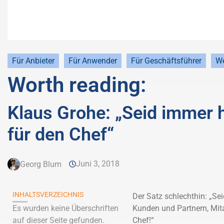
Für Anbieter
Für Anwender
Für Geschäftsführer
We
Worth reading:
Klaus Grohe: „Seid immer h
für den Chef“
Juni 3, 2018
Georg Blum
INHALTSVERZEICHNIS
Der Satz schlechthin: „Se
Es wurden keine Überschriften
Kunden und Partnern, Mita
auf dieser Seite gefunden.
Chef!“