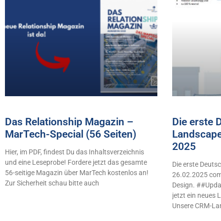
Das Relationship Magazin –
Die erste
MarTech-Special (56 Seiten)
Landscape
2025
Hier, im PDF, findest Du das Inhaltsverzeichnis
und eine Leseprobe! Fordere jetzt das gesamte
Die erste Deut
56-seitige Magazin über MarTech kostenlos an!
26.02.2025 comb
Zur Sicherheit schau bitte auch
Design. ##Updat
jetzt ein neues
Unsere CRM-La