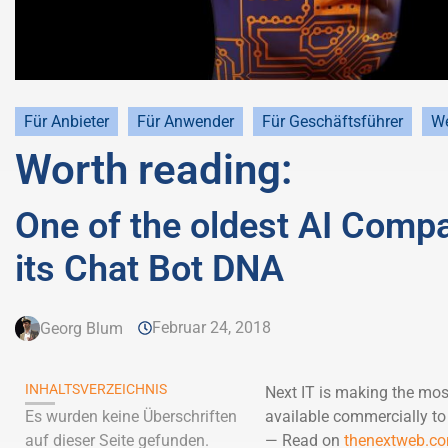
Für Anbieter
Für Anwender
Für Geschäftsführer
We
Worth reading:
One of the oldest AI Compan
its Chat Bot DNA
Februar 24, 2018
Georg Blum
INHALTSVERZEICHNIS
Next IT is making the mos
Es wurden keine Überschriften
available commercially to
auf dieser Seite gefunden.
— Read on
thenextweb.com