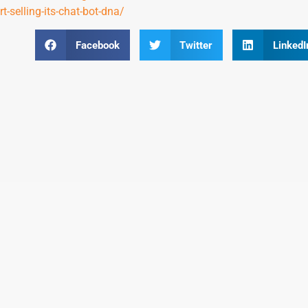
t-selling-its-chat-bot-dna/
Facebook
Twitter
LinkedI