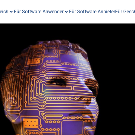
eich
Für Software Anwender
Für Software Anbieter
Für Gesc