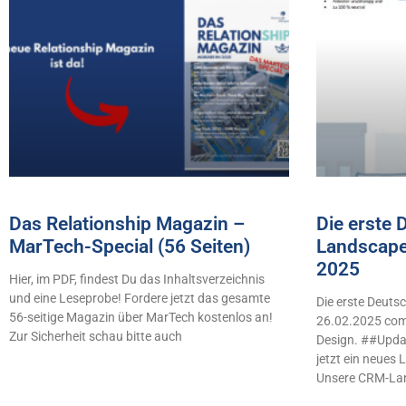
Das Relationship Magazin –
Die erste
MarTech-Special (56 Seiten)
Landscape
2025
Hier, im PDF, findest Du das Inhaltsverzeichnis
und eine Leseprobe! Fordere jetzt das gesamte
Die erste Deut
56-seitige Magazin über MarTech kostenlos an!
26.02.2025 comb
Zur Sicherheit schau bitte auch
Design. ##Updat
jetzt ein neues
Unsere CRM-La