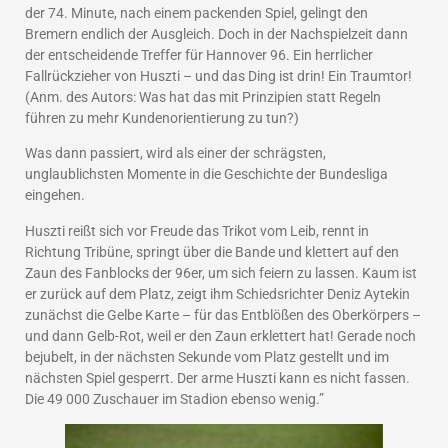
der 74. Minute, nach einem packenden Spiel, gelingt den
Bremern endlich der Ausgleich. Doch in der Nachspielzeit dann
der entscheidende Treffer für Hannover 96. Ein herrlicher
Fallrückzieher von Huszti – und das Ding ist drin! Ein Traumtor!
(Anm. des Autors: Was hat das mit Prinzipien statt Regeln
führen zu mehr Kundenorientierung zu tun?)
Was dann passiert, wird als einer der schrägsten,
unglaublichsten Momente in die Geschichte der Bundesliga
eingehen.
Huszti reißt sich vor Freude das Trikot vom Leib, rennt in
Richtung Tribüne, springt über die Bande und klettert auf den
Zaun des Fanblocks der 96er, um sich feiern zu lassen. Kaum ist
er zurück auf dem Platz, zeigt ihm Schiedsrichter Deniz Aytekin
zunächst die Gelbe Karte – für das Entblößen des Oberkörpers –
und dann Gelb-Rot, weil er den Zaun erklettert hat! Gerade noch
bejubelt, in der nächsten Sekunde vom Platz gestellt und im
nächsten Spiel gesperrt. Der arme Huszti kann es nicht fassen.
Die 49 000 Zuschauer im Stadion ebenso wenig.”