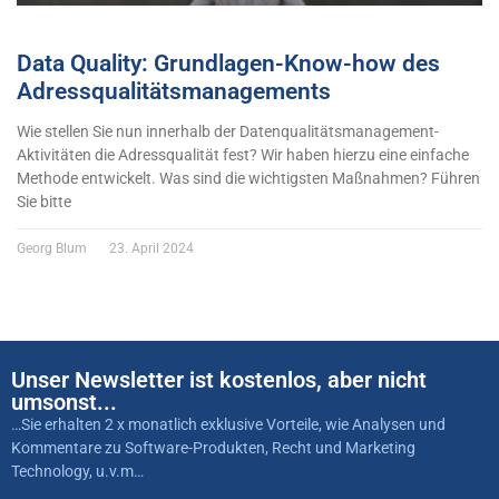
Data Quality: Grundlagen-Know-how des
Adressqualitätsmanagements
Wie stellen Sie nun innerhalb der Datenqualitätsmanagement-
Aktivitäten die Adressqualität fest? Wir haben hierzu eine einfache
Methode entwickelt. Was sind die wichtigsten Maßnahmen? Führen
Sie bitte
Georg Blum
23. April 2024
Unser Newsletter ist kostenlos, aber nicht
umsonst...
…Sie erhalten 2 x monatlich exklusive Vorteile, wie Analysen und
Kommentare zu Software-Produkten, Recht und Marketing
Technology, u.v.m…