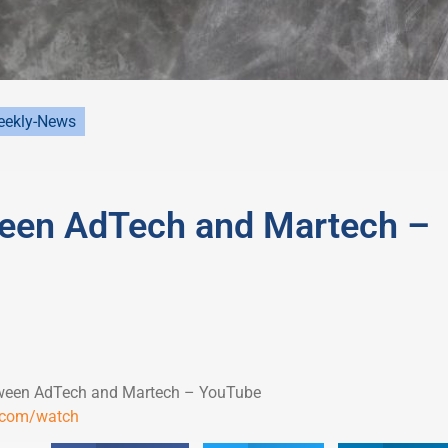
ekly-News
ween AdTech and Martech –
etween AdTech and Martech – YouTube
.com/watch