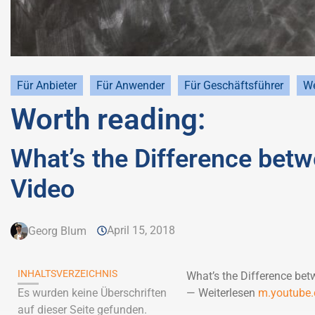
Für Anbieter
Für Anwender
Für Geschäftsführer
We
Worth reading:
What’s the Difference bet
Video
April 15, 2018
Georg Blum
INHALTSVERZEICHNIS
What’s the Difference b
Es wurden keine Überschriften
— Weiterlesen
m.youtube
auf dieser Seite gefunden.