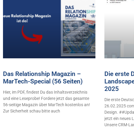
Das Relationship Magazin –
Die erste
MarTech-Special (56 Seiten)
Landscape
2025
Hier, im PDF, findest Du das Inhaltsverzeichnis
und eine Leseprobe! Fordere jetzt das gesamte
Die erste Deut
56-seitige Magazin über MarTech kostenlos an!
26.02.2025 comb
Zur Sicherheit schau bitte auch
Design. ##Updat
jetzt ein neues
Unsere CRM-La