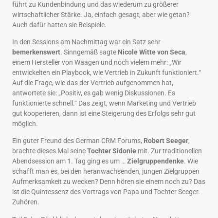
führt zu Kundenbindung und das wiederum zu größerer
wirtschaftlicher Stärke. Ja, einfach gesagt, aber wie getan?
Auch dafür hatten sie Beispiele.
In den Sessions am Nachmittag war ein Satz sehr
bemerkenswert
. Sinngemäß sagte
Nicole Witte von Seca
,
einem Hersteller von Waagen und noch vielem mehr: „Wir
entwickelten ein Playbook, wie Vertrieb in Zukunft funktioniert.“
Auf die Frage, wie das der Vertrieb aufgenommen hat,
antwortete sie: „Positiv, es gab wenig Diskussionen. Es
funktionierte schnell.“ Das zeigt, wenn Marketing und Vertrieb
gut kooperieren, dann ist eine Steigerung des Erfolgs sehr gut
möglich.
Ein guter Freund des German CRM Forums,
Robert Seeger
,
brachte dieses Mal seine
Tochter Sidonie
mit. Zur traditionellen
Abendsession am 1. Tag ging es um …
Zielgruppendenke
. Wie
schafft man es, bei den heranwachsenden, jungen Zielgruppen
Aufmerksamkeit zu wecken? Denn hören sie einem noch zu? Das
ist die Quintessenz des Vortrags von Papa und Tochter Seeger.
Zuhören.