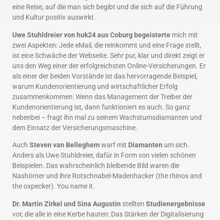
eine Reise, auf die man sich begibt und die sich auf die Führung
und Kultur positiv auswirkt.
Uwe Stuhldreier von huk24 aus Coburg begeisterte
mich mit
zwei Aspekten: Jede eMail, die reinkommt und eine Frage stellt,
ist eine Schwäche der Webseite. Sehr pur, klar und direkt zeigt er
uns den Weg einer der erfolgreichsten Online-Versicherungen. Er
als einer der beiden Vorstände ist das hervorragende Beispiel,
warum Kundenorientierung und wirtschaftlicher Erfolg
zusammenkommen: Wenn das Management der Treiber der
Kundenorientierung ist, dann funktioniert es auch. So ganz
nebenbei – fragt ihn mal zu seinem Wachstumsdiamanten und
dem Einsatz der Versicherungsmaschine.
Auch
Steven van Belleghem
warf mit
Diamanten
um sich.
Anders als Uwe Stuhldreier, dafür in Form von vielen schönen
Beispielen. Das wahrscheinlich bleibende Bild waren die
Nashörner und ihre Rotschnabel-Madenhacker (the rhinos and
the oxpecker). You name it.
Dr. Martin Zirkel und Sina Augustin
stellten
Studienergebnisse
vor, die alle in eine Kerbe hauten: Das Stärken der Digitalisierung