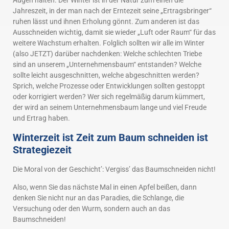
Augen halten. Der Winter ist in der Natur zum einen die
Jahreszeit, in der man nach der Erntezeit seine „Ertragsbringer“
ruhen lässt und ihnen Erholung gönnt. Zum anderen ist das
Ausschneiden wichtig, damit sie wieder „Luft oder Raum“ für das
weitere Wachstum erhalten. Folglich sollten wir alle im Winter
(also JETZT) darüber nachdenken: Welche schlechten Triebe
sind an unserem „Unternehmensbaum“ entstanden? Welche
sollte leicht ausgeschnitten, welche abgeschnitten werden?
Sprich, welche Prozesse oder Entwicklungen sollten gestoppt
oder korrigiert werden? Wer sich regelmäßig darum kümmert,
der wird an seinem Unternehmensbaum lange und viel Freude
und Ertrag haben.
Winterzeit ist Zeit zum Baum schneiden ist
Strategiezeit
Die Moral von der Geschicht’: Vergiss’ das Baumschneiden nicht!
Also, wenn Sie das nächste Mal in einen Apfel beißen, dann
denken Sie nicht nur an das Paradies, die Schlange, die
Versuchung oder den Wurm, sondern auch an das
Baumschneiden!