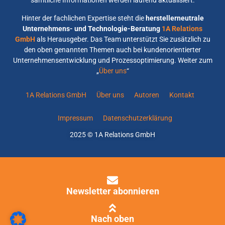
sämtliche Informationen werden laufend aktualisiert.
Hinter der fachlichen Expertise steht die
herstellerneutrale
Unternehmens- und Technologie-Beratung
1A Relations
GmbH
als Herausgeber. Das Team unterstützt Sie zusätzlich zu
den oben genannten Themen auch bei kundenorientierter
Unternehmensentwicklung und Prozessoptimierung. Weiter zum
„
Über uns
“
1A Relations GmbH
Über uns
Autoren
Kontakt
Impressum
Datenschutzerklärung
2025 © 1A Relations GmbH
Newsletter abonnieren
Nach oben