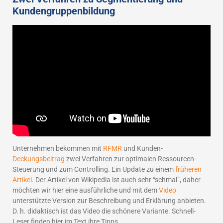
Kundengruppenbildung
Unternehmen bekommen mit
RFMR
und Kunden-
Deckungsbeitrag
zwei Verfahren zur optimalen Ressourcen-
Steuerung und zum Controlling. Ein Update zu einem
früheren
Artikel
. Der Artikel von Wikipedia ist auch sehr “schmal”, daher
möchten wir hier eine ausführliche und mit dem
Video
unterstützte Version zur Beschreibung und Erklärung anbieten.
D. h. didaktisch ist das Video die schönere Variante. Schnell-
Leser finden hier im Text ihre Tipps.