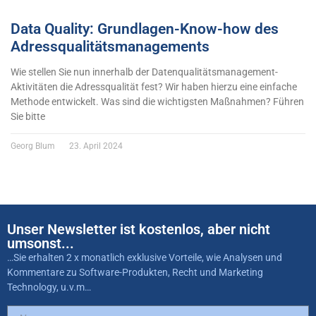
Data Quality: Grundlagen-Know-how des
Adressqualitätsmanagements
Wie stellen Sie nun innerhalb der Datenqualitätsmanagement-
Aktivitäten die Adressqualität fest? Wir haben hierzu eine einfache
Methode entwickelt. Was sind die wichtigsten Maßnahmen? Führen
Sie bitte
Georg Blum
23. April 2024
Unser Newsletter ist kostenlos, aber nicht
umsonst...
…Sie erhalten 2 x monatlich exklusive Vorteile, wie Analysen und
Kommentare zu Software-Produkten, Recht und Marketing
Technology, u.v.m…