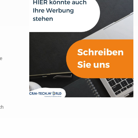
e
h
ch