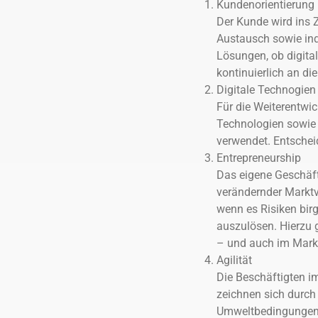
Kundenorientierung
Der Kunde wird ins 
Austausch sowie ind
Lösungen, ob digita
kontinuierlich an d
Digitale Technogien 
Für die Weiterentwic
Technologien sowie d
verwendet. Entschei
Entrepreneurship
Das eigene Geschäft
verändernder Marktv
wenn es Risiken bir
auszulösen. Hierzu g
– und auch im Markt
Agilität
Die Beschäftigten i
zeichnen sich durch
Umweltbedingungen 