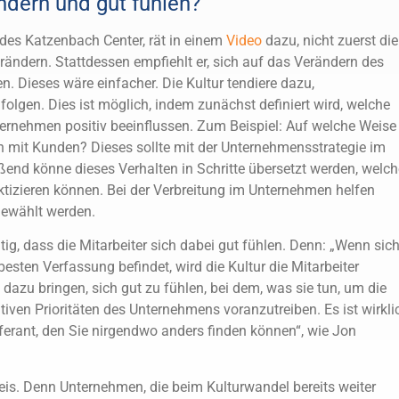
ndern und gut fühlen?
des Katzenbach Center, rät in einem
Video
dazu, nicht zuerst die
ändern. Stattdessen empfiehlt er, sich auf das Verändern des
n. Dieses wäre einfacher. Die Kultur tendiere dazu,
olgen. Dies ist möglich, indem zunächst definiert wird, welche
ernehmen positiv beeinflussen. Zum Beispiel: Auf welche Weise
 mit Kunden? Dieses sollte mit der Unternehmensstrategie im
ßend könne dieses Verhalten in Schritte übersetzt werden, welch
aktizieren können. Bei der Verbreitung im Unternehmen helfen
sgewählt werden.
chtig, dass die Mitarbeiter sich dabei gut fühlen. Denn: „Wenn sic
 besten Verfassung befindet, wird die Kultur die Mitarbeiter
zu bringen, sich gut zu fühlen, bei dem, was sie tun, um die
tiven Prioritäten des Unternehmens voranzutreiben. Es ist wirkli
eferant, den Sie nirgendwo anders finden können“, wie Jon
reis. Denn Unternehmen, die beim Kulturwandel bereits weiter