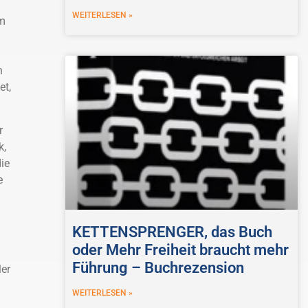
WEITERLESEN »
am
n
et,
r
k,
ie
e
KETTENSPRENGER, das Buch
oder Mehr Freiheit braucht mehr
Führung – Buchrezension
er
WEITERLESEN »