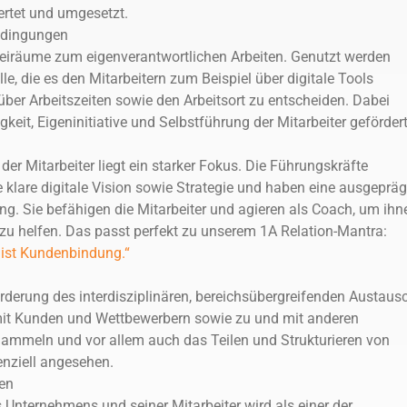
tet und umgesetzt.
edingungen
reiräume zum eigenverantwortlichen Arbeiten. Genutzt werden
lle, die es den Mitarbeitern zum Beispiel über digitale Tools
über Arbeitszeiten sowie den Arbeitsort zu entscheiden. Dabei
keit, Eigeninitiative und Selbstführung der Mitarbeiter gefördert
der Mitarbeiter liegt ein starker Fokus. Die Führungskräfte
e klare digitale Vision sowie Strategie und haben eine ausgepräg
ung. Sie befähigen die Mitarbeiter und agieren als Coach, um ihn
 zu helfen. Das passt perfekt zu unserem 1A Relation-Mantra:
 ist Kundenbindung.“
örderung des interdisziplinären, bereichsübergreifenden Austaus
 mit Kunden und Wettbewerbern sowie zu und mit anderen
mmeln und vor allem auch das Teilen und Strukturieren von
enziell angesehen.
en
 Unternehmens und seiner Mitarbeiter wird als einer der