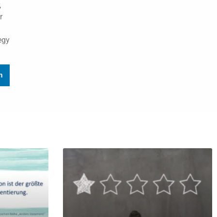
,
r
egy
n