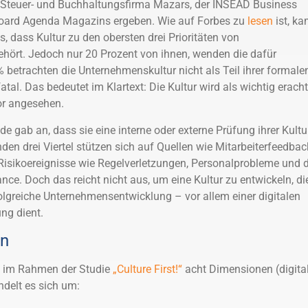
 Steuer- und Buchhaltungsfirma Mazars, der INSEAD Business
Board Agenda Magazins ergeben. Wie auf Forbes zu
lesen
ist, k
, dass Kultur zu den obersten drei Prioritäten von
hört. Jedoch nur 20 Prozent von ihnen, wenden die dafür
 % betrachten die Unternehmenskultur nicht als Teil ihrer formale
atal. Das bedeutet im Klartext: Die Kultur wird als wichtig eracht
tor angesehen.
nde gab an, dass sie eine interne oder externe Prüfung ihrer Kultu
en drei Viertel stützen sich auf Quellen wie Mitarbeiterfeedbac
sikoereignisse wie Regelverletzungen, Personalprobleme und d
e. Doch das reicht nicht aus, um eine Kultur zu entwickeln, di
folgreiche Unternehmensentwicklung – vor allem einer digitalen
ng dient.
en
t im Rahmen der Studie
„Culture First!“
acht Dimensionen (digital
andelt es sich um: