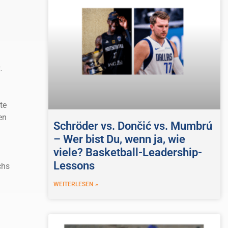
.
te
en
Schröder vs. Dončić vs. Mumbrú
– Wer bist Du, wenn ja, wie
viele? Basketball-Leadership-
Lessons
chs
WEITERLESEN »