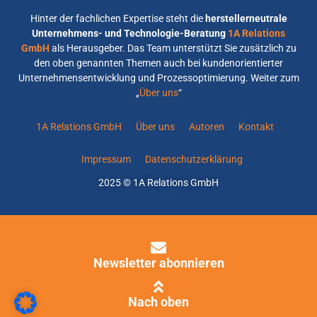
Hinter der fachlichen Expertise steht die
herstellerneutrale
Unternehmens- und Technologie-Beratung
1A Relations
GmbH
als Herausgeber. Das Team unterstützt Sie zusätzlich zu
den oben genannten Themen auch bei kundenorientierter
Unternehmensentwicklung und Prozessoptimierung. Weiter zum
„
Über uns
“
1A Relations GmbH
Über uns
Autoren
Kontakt
Impressum
Datenschutzerklärung
2025 © 1A Relations GmbH
Newsletter abonnieren
Nach oben