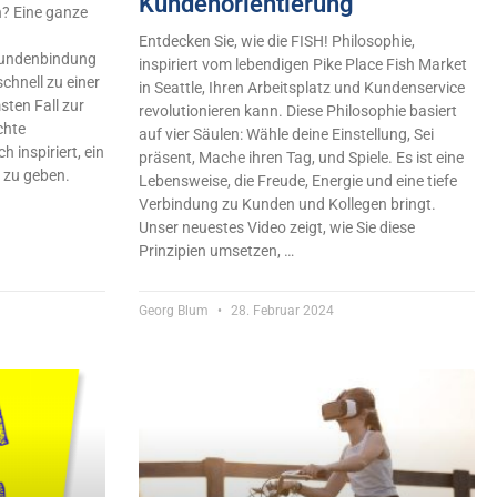
Kundenorientierung
n? Eine ganze
Entdecken Sie, wie die FISH! Philosophie,
Kundenbindung
inspiriert vom lebendigen Pike Place Fish Market
chnell zu einer
in Seattle, Ihren Arbeitsplatz und Kundenservice
sten Fall zur
revolutionieren kann. Diese Philosophie basiert
chte
auf vier Säulen: Wähle deine Einstellung, Sei
h inspiriert, ein
präsent, Mache ihren Tag, und Spiele. Es ist eine
 zu geben.
Lebensweise, die Freude, Energie und eine tiefe
Verbindung zu Kunden und Kollegen bringt.
Unser neuestes Video zeigt, wie Sie diese
Prinzipien umsetzen, …
Georg Blum
28. Februar 2024