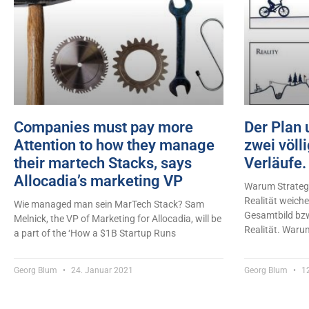
Companies must pay more
Der Plan 
Attention to how they manage
zwei völl
their martech Stacks, says
Verläufe.
Allocadia’s marketing VP
Warum Strategi
Realität weich
Wie managed man sein MarTech Stack? Sam
Gesamtbild bzw.
Melnick, the VP of Marketing for Allocadia, will be
Realität. Waru
a part of the ‘How a $1B Startup Runs
Georg Blum
24. Januar 2021
Georg Blum
12