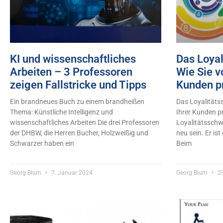
KI und wissenschaftliches
Das Loya
Arbeiten – 3 Professoren
Wie Sie v
zeigen Fallstricke und Tipps
Kunden pr
Ein brandneues Buch zu einem brandheißen
Das Loyalitäts
Thema: Künstliche Intelligenz und
Ihrer Kunden pr
wissenschaftliches Arbeiten Die drei Professoren
Loyalitätsschw
der DHBW, die Herren Bucher, Holzweißig und
neu sein. Er is
Schwarzer haben ein
Beim
Georg Blum
7. Januar 2024
Georg Blum
29