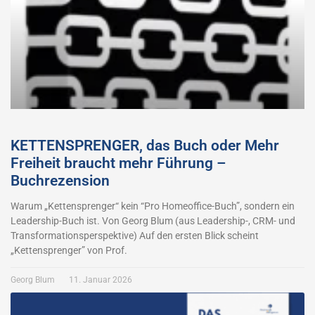
KETTENSPRENGER, das Buch oder Mehr
Freiheit braucht mehr Führung –
Buchrezension
Warum „Kettensprenger“ kein “Pro Homeoffice-Buch”, sondern ein
Leadership-Buch ist. Von Georg Blum (aus Leadership-, CRM- und
Transformationsperspektive) Auf den ersten Blick scheint
„Kettensprenger” von Prof.
Georg Blum
11. Januar 2026