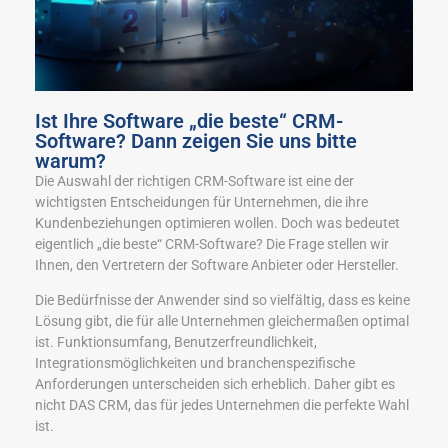
Ist Ihre Software „die beste“ CRM-
Software? Dann zeigen Sie uns bitte
warum?
Die Auswahl der richtigen CRM-Software ist eine der
wichtigsten Entscheidungen für Unternehmen, die ihre
Kundenbeziehungen optimieren wollen. Doch was bedeutet
eigentlich „die beste“ CRM-Software? Die Frage stellen wir
Ihnen, den Vertretern der Software Anbieter oder Hersteller.
Die Bedürfnisse der Anwender sind so vielfältig, dass es keine
Lösung gibt, die für alle Unternehmen gleichermaßen optimal
ist. Funktionsumfang, Benutzerfreundlichkeit,
Integrationsmöglichkeiten und branchenspezifische
Anforderungen unterscheiden sich erheblich. Daher gibt es
nicht DAS CRM, das für jedes Unternehmen die perfekte Wahl
ist.